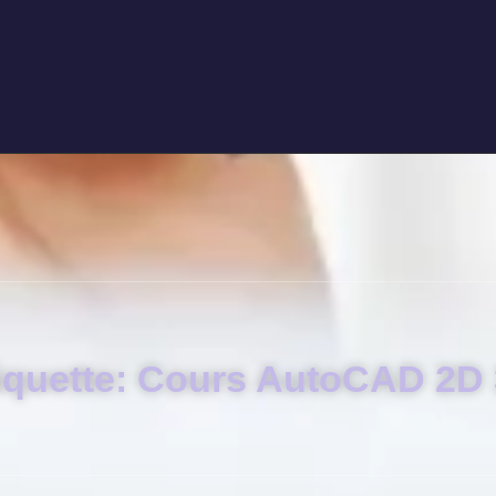
iquette: Cours AutoCAD 2D