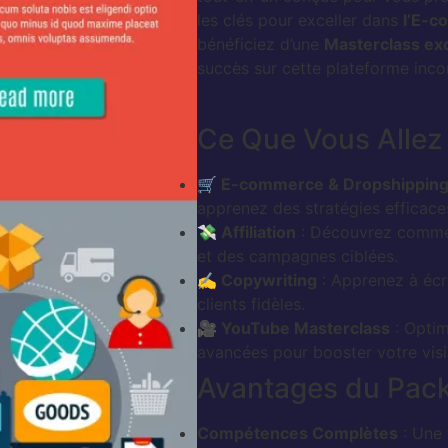
les clés pour exceller dans
l’E-
bénéficiez d’une
Masterclass ex
succès sur cette plateforme inco
Ce Que Vous Allez 
🛒 E-commerce & Dropshippin
apprenez des stratégies efficace
💸 Affiliation
: Découvrez commen
et des campagnes ciblées.
✍️ Copywriting
: Apprenez à écri
clients fidèles.
🎥 YouTube Masterclass
: Optim
avancées pour booster votre visib
Avantages du Pack 
Compétences Complètes
: Une 