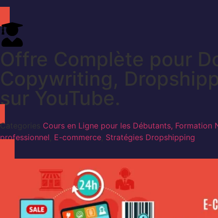
Offre Complète pour Do
Copywriting, Dropshipp
sur YouTube.
Categories
Cours en Ligne pour les Débutants, Formation
professionnel
,
E-commerce
,
Stratégies Dropshipping