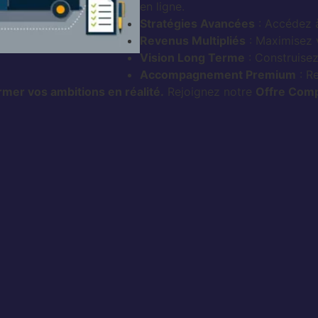
en ligne.
Stratégies Avancées
: Accédez à
Revenus Multipliés
: Maximisez v
Vision Long Terme
: Construisez
Accompagnement Premium
: R
mer vos ambitions en réalité.
Rejoignez notre
Offre Comp