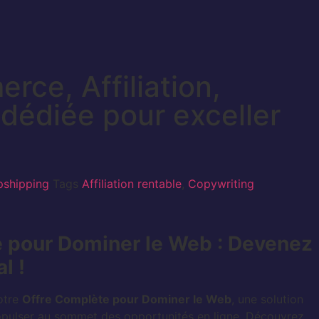
ce, Affiliation,
dédiée pour exceller
pshipping
Tags
Affiliation rentable
,
Copywriting
 pour Dominer le Web : Devenez
l !
otre
Offre Complète pour Dominer le Web
, une solution
pulser au sommet des opportunités en ligne. Découvrez