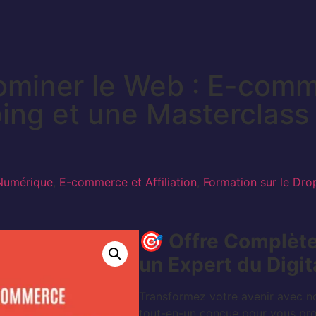
miner le Web : E-commer
ing et une Masterclass 
 Numérique
,
E-commerce et Affiliation
,
Formation sur le Dro
🎯
Offre Complète
un Expert du Digita
Transformez votre avenir avec n
tout-en-un conçue pour vous pro