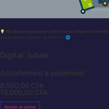
💡
Ne laissez pas passer cette chance unique de transfor
entrepreneurs digitaux de demain ! 🌐
Digital Juben
Actuellement à seulement
8.500,00
CFA
75.000,00
CFA
Ajouter au panier