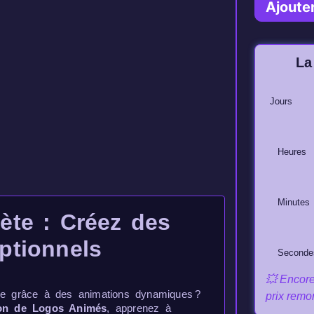
Ajoute
La
Jours
Heures
Minutes
ète : Créez des
ptionnels
Seconde
💥 Encore
ble grâce à des animations dynamiques ?
prix remo
ion de Logos Animés
, apprenez à