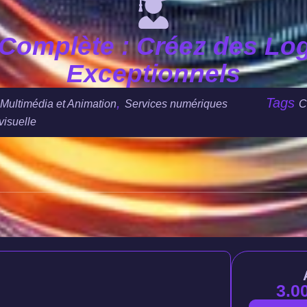
Complète : Créez des L
Exceptionnels
,
Tags
Multimédia et Animation
Services numériques
C
visuelle
3.0