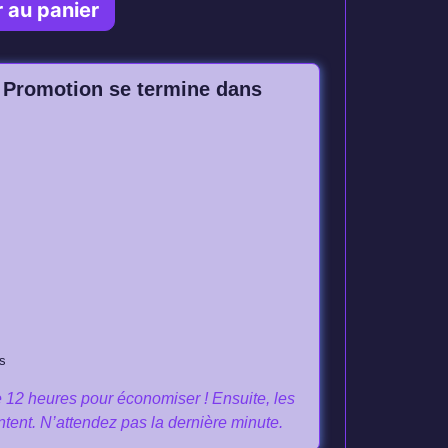
r au panier
 Promotion se termine dans
s
 12 heures pour économiser ! Ensuite, les
ntent. N’attendez pas la dernière minute.