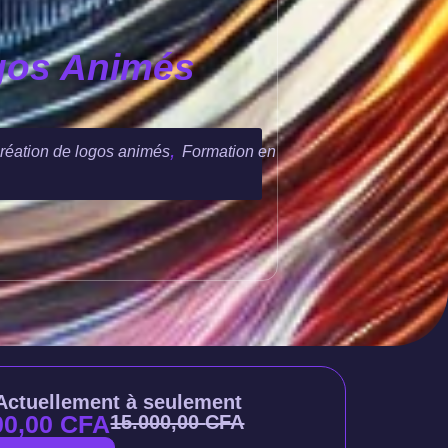
ogos Animés
,
réation de logos animés
Formation en
Actuellement à seulement
00,00
CFA
15.000,00
CFA