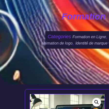
Formation 
Categories
,
Formation en Ligne
,
animation de logo
Identité de marque 