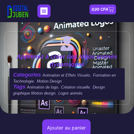
0,00
CFA
Nos Formations
Mon compte
Apprenez à créer des logos animés
dynamiques
Categories
,
Animation et Effets Visuels
Formation en
,
Technologie
Motion Design
Tags
,
,
Animation de logo
Création visuelle
Design
,
graphique Motion design
Logos animés
Ajouter au panier