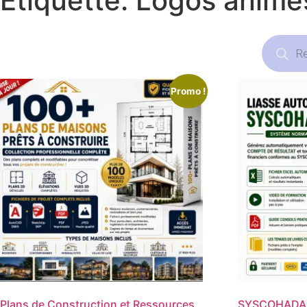
Étiquette: Logos animé
Recherc
de
produits
Promo !
Plans de Construction et Ressources
SYSCOHADA R