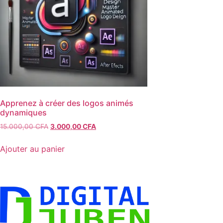
Apprenez à créer des logos animés
dynamiques
Le
Le
15.000,00
CFA
3.000,00
CFA
prix
prix
initial
actuel
Ajouter au panier
était :
est :
15.000,00 CFA.
3.000,00 CFA.