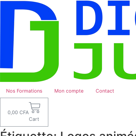
Aller
au
contenu
Nos Formations
Mon compte
Contact
0,00
CFA
Cart