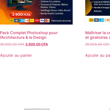
Pack Complet Photoshop pour
Maîtriser la 
l’Architecture & le Design
et giratoires
Le
Le
25.000,00
CFA
3.900,00
CFA
25.000,00
CFA
prix
prix
initial
actuel
Ajouter au panier
Ajouter au pa
était :
est :
25.000,00 CFA.
3.900,00 CFA.