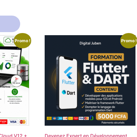
Promo !
Promo !
Cloud V12 +
Devenez Expert en Développement