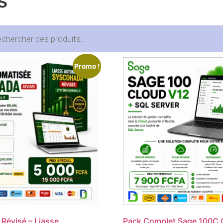
s
he
Promo !
évisé – Liasse
Pack Complet Sage 100C 