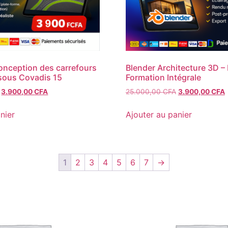
conception des carrefours
Blender Architecture 3D –
 sous Covadis 15
Formation Intégrale
Le
Le
Le
3.900,00
CFA
25.000,00
CFA
3.900,00
CFA
prix
prix
prix
p
initial
actuel
initial
a
nier
Ajouter au panier
était :
est :
était :
e
25.000,00 CFA.
3.900,00 CFA.
25.000,00 CFA
1
2
3
4
5
6
7
→