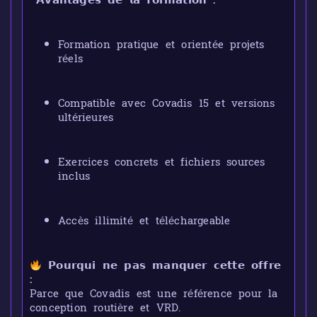
𝗔𝘃𝗮𝗻𝘁𝗮𝗴𝗲𝘀 𝗱𝗲 𝗹𝗮 𝗳𝗼𝗿𝗺𝗮𝘁𝗶𝗼𝗻 :
Formation pratique et orientée projets
réels
Compatible avec Covadis 15 et versions
ultérieures
Exercices concrets et fichiers sources
inclus
Accès illimité et téléchargeable
𝗣𝗼𝘂𝗿𝗾𝘂𝗶 𝗻𝗲 𝗽𝗮𝘀 𝗺𝗮𝗻𝗾𝘂𝗲𝗿 𝗰𝗲𝘁𝘁𝗲 𝗼𝗳𝗳𝗿𝗲
:
Parce que Covadis est une référence pour la
conception routière et VRD.