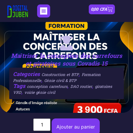
0,00
CFA
Maîtriser la conception des carrefours
et giratoires sous Covadis 15
Categories
,
Construction et BTP
Formation
,
Professionnelle
Génie civil & BTP
Tags
,
,
conception carrefours
DAO routier
giratoires
,
VRD
voirie génie civil
Ajouter au panier