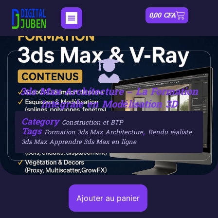
0,00
CFA
Nos Formations
Mon compte
3ds Max Architecture – La Formation
Intégrale en Modélisation 3D
Category
Construction et BTP
Tags
,
Formation 3ds Max Architecture
Rendu réaliste
3ds Max Apprendre 3ds Max en ligne
Ajouter au panier