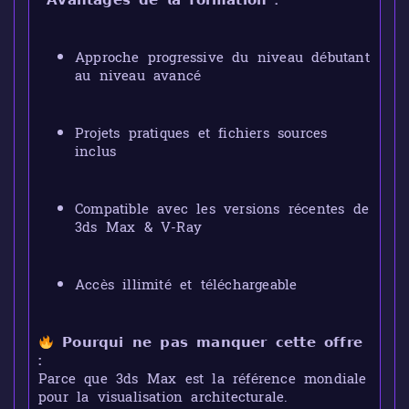
𝗔𝘃𝗮𝗻𝘁𝗮𝗴𝗲𝘀 𝗱𝗲 𝗹𝗮 𝗳𝗼𝗿𝗺𝗮𝘁𝗶𝗼𝗻 :
Approche progressive du niveau débutant
au niveau avancé
Projets pratiques et fichiers sources
inclus
Compatible avec les versions récentes de
3ds Max & V-Ray
Accès illimité et téléchargeable
𝗣𝗼𝘂𝗿𝗾𝘂𝗶 𝗻𝗲 𝗽𝗮𝘀 𝗺𝗮𝗻𝗾𝘂𝗲𝗿 𝗰𝗲𝘁𝘁𝗲 𝗼𝗳𝗳𝗿𝗲
:
Parce que 3ds Max est la référence mondiale
pour la visualisation architecturale.