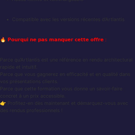
Compatible avec les versions récentes d’Artlantis
🔥
𝗣𝗼𝘂𝗿𝗾𝘂𝗶 𝗻𝗲 𝗽𝗮𝘀 𝗺𝗮𝗻𝗾𝘂𝗲𝗿 𝗰𝗲𝘁𝘁𝗲 𝗼𝗳𝗳𝗿𝗲 :
Parce qu’Artlantis est une référence en rendu architectural
rapide et intuitif.
Parce que vous gagnerez en efficacité et en qualité dans
vos présentations clients.
Parce que cette formation vous donne un savoir-faire
concret à un prix accessible.
👉 Profitez-en dès maintenant et démarquez-vous avec
des rendus professionnels !