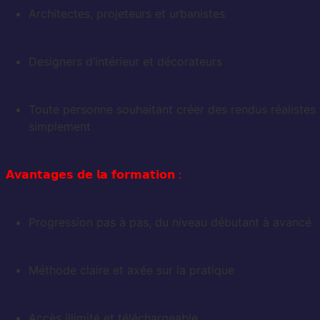
Architectes, projeteurs et urbanistes
Designers d’intérieur et décorateurs
Toute personne souhaitant créer des rendus réalistes
simplement
𝗔𝘃𝗮𝗻𝘁𝗮𝗴𝗲𝘀 𝗱𝗲 𝗹𝗮 𝗳𝗼𝗿𝗺𝗮𝘁𝗶𝗼𝗻 :
Progression pas à pas, du niveau débutant à avancé
Méthode claire et axée sur la pratique
Accès illimité et téléchargeable