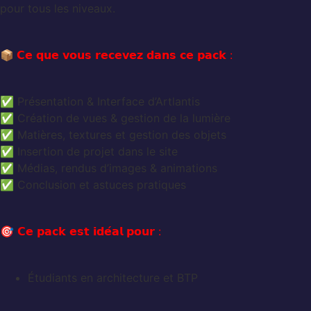
pour tous les niveaux.
📦
𝗖𝗲 𝗾𝘂𝗲 𝘃𝗼𝘂𝘀 𝗿𝗲𝗰𝗲𝘃𝗲𝘇 𝗱𝗮𝗻𝘀 𝗰𝗲 𝗽𝗮𝗰𝗸 :
✅ Présentation & Interface d’Artlantis
✅ Création de vues & gestion de la lumière
✅ Matières, textures et gestion des objets
✅ Insertion de projet dans le site
✅ Médias, rendus d’images & animations
✅ Conclusion et astuces pratiques
🎯
𝗖𝗲 𝗽𝗮𝗰𝗸 𝗲𝘀𝘁 𝗶𝗱𝗲́𝗮𝗹 𝗽𝗼𝘂𝗿 :
Étudiants en architecture et BTP