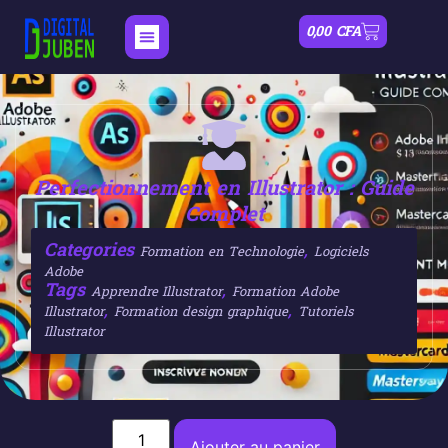
0,00
CFA
Perfectionnement en Illustrator : Guide
Complet
Categories
,
Formation en Technologie
Logiciels
Adobe
Tags
,
Apprendre Illustrator
Formation Adobe
,
,
Illustrator
Formation design graphique
Tutoriels
Illustrator
Ajouter au panier