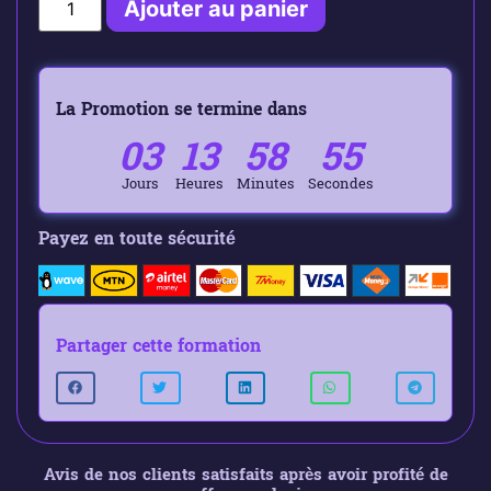
Ajouter au panier
La Promotion se termine dans
03
13
58
54
Jours
Heures
Minutes
Secondes
Payez en toute sécurité
Partager cette formation
Avis de nos clients satisfaits après avoir profité de