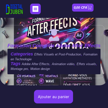
0,00
CFA
Nos Formations
Mon compte
Formation Complète Adobe After Effects
Categories
,
Effets Visuels et Post-Production
Formation
en Technologie
Tags
,
,
,
Adobe After Effects
Animation vidéo
Effets visuels
,
Montage pro
Motion design
Ajouter au panier