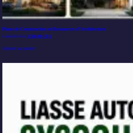
Plans de Construction et Ressources d’Architecture
Le
Le
5.500,00
CFA
3.500,00
CFA
prix
prix
initial
actuel
Ajouter au panier
était :
est :
5.500,00 CFA.
3.500,00 CFA.