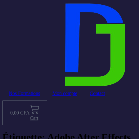
Aller
au
contenu
Nos Formations
Mon compte
Contact
0,00
CFA
Cart
Étiquette: Adobe After Effects