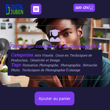
0,00
CFA
Formation complète à la photographie
Categories
,
Arts Visuels
Cours en Techniques de
,
Production
Créativité et Design
Tags
,
,
Formation Photographe
Photographie
Retouche
,
Photo
Techniques de Photographie Éclairage
Ajouter au panier