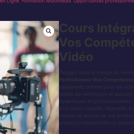
en Ligne
,
Formation Multimédia
,
Opportunités professionne
Cours Intégr
Vos Compét
Vidéo
Plongez dans le monde du monta
Perfectionner Vos Compétence
passionnés comme pour les vidéa
toutes les techniques et astuces 
dynamiques et professionnelles.
à ce cours complet. Apprenez à ma
visuelle et sonore de vos produc
projets professionnels ou person