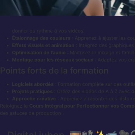
donner du rythme à vos vidéos.
Étalonnage des couleurs
: Apprenez à ajuster les cou
Effets visuels et animation
: Intégrez des graphiques
Optimisation de l’audio
: Maîtrisez le mixage et l’amé
Montage pour les réseaux sociaux
: Adaptez vos cré
Points forts de la formation
Logiciels abordés
: Formation complète sur des outil
Projets pratiques
: Créez des vidéos de A à Z avec de
Approche créative
: Apprenez à raconter des histoir
Rejoignez le
Cours Intégral pour Perfectionner vos Com
des astuces de production !