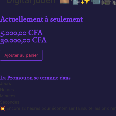
Digital juben 🎞️📽️✨📹🎥
Actuellement à seulement
5.000,00
CFA
30.000,00
CFA
Ajouter au panier
La Promotion se termine dans
Jours
Heures
Minutes
Secondes
💥 Encore 12 heures pour économiser ! Ensuite, les prix re