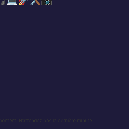
🎧💻🚀🛠️📸
montent. N’attendez pas la dernière minute.