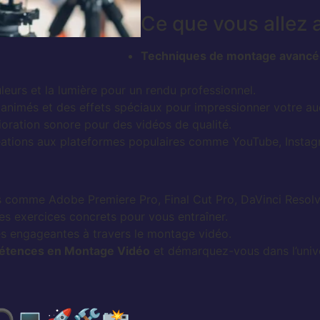
Ce que vous allez
Techniques de montage avanc
leurs et la lumière pour un rendu professionnel.
 animés et des effets spéciaux pour impressionner votre au
lioration sonore pour des vidéos de qualité.
ations aux plateformes populaires comme YouTube, Instagr
s comme Adobe Premiere Pro, Final Cut Pro, DaVinci Resolve
s exercices concrets pour vous entraîner.
es engageantes à travers le montage vidéo.
pétences en Montage Vidéo
et démarquez-vous dans l’univ