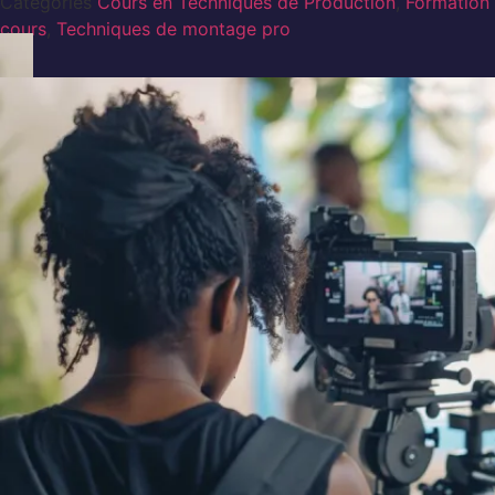
Categories
Cours en Techniques de Production
,
Formation 
cours
,
Techniques de montage pro