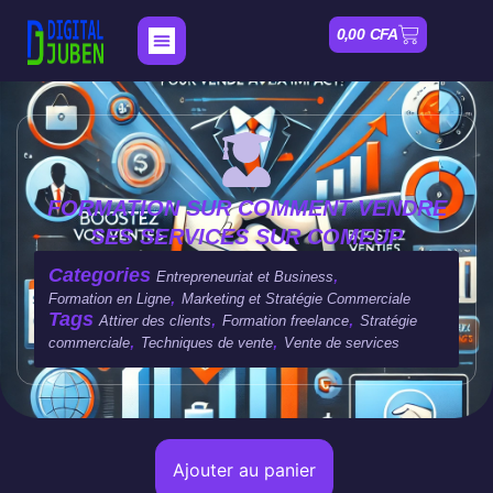
0,00
CFA
Nos Formations
Mon compte
FORMATION SUR COMMENT VENDRE
SES SERVICES SUR COMEUP
Categories
,
Entrepreneuriat et Business
,
Formation en Ligne
Marketing et Stratégie Commerciale
Tags
,
,
Attirer des clients
Formation freelance
Stratégie
,
,
commerciale
Techniques de vente
Vente de services
Ajouter au panier