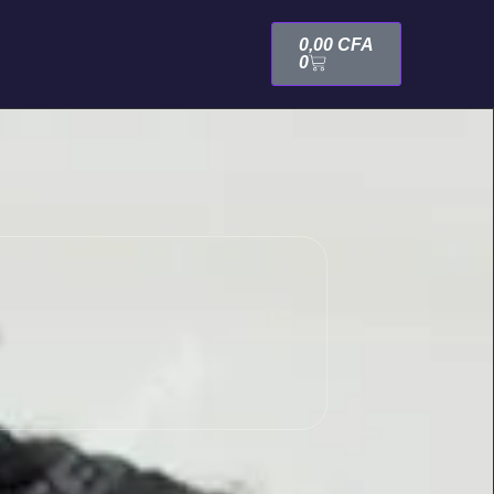
0,00
CFA
0
s