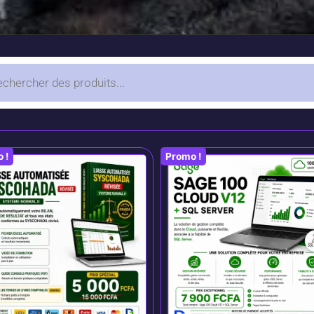
 !
Promo !