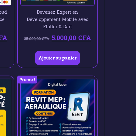
oud
Devenez Expert en
ce
Développement Mobile avec
Flutter & Dart
FA
5.000,00
CFA
35.000,00
CFA
Ajouter au panier
Promo !