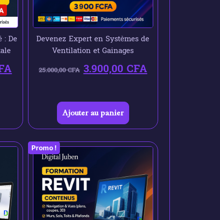
 : De
Devenez Expert en Systèmes de
tale
Ventilation et Gainages
FA
3.900,00
CFA
25.000,00
CFA
Ajouter au panier
Promo !