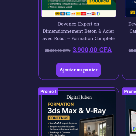
Devenez Expert en
Dev
Dimensionnement Béton & Acier
Ca
avec Robot – Formation Complète
3.900,00
CFA
25.000,00
CFA
25.
Ajouter au panier
Promo !
Promo