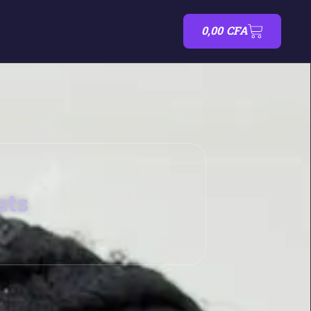
0,00
CFA
sts