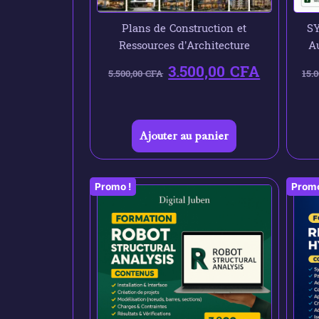
Plans de Construction et
SY
Ressources d’Architecture
Au
3.500,00
CFA
5.500,00
CFA
15.
Ajouter au panier
Promo !
Promo