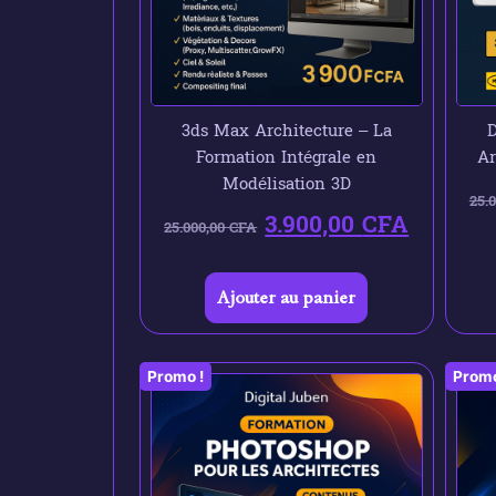
3ds Max Architecture – La
D
Formation Intégrale en
Ar
Modélisation 3D
25.
3.900,00
CFA
25.000,00
CFA
Ajouter au panier
Promo !
Promo