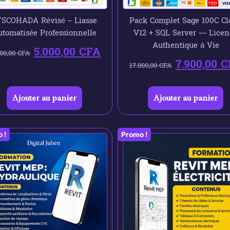
SCOHADA Révisé – Liasse
Pack Complet Sage 100C Cl
tomatisée Professionnelle
V12 + SQL Server — Licen
Authentique à Vie
5.000,00
CFA
000,00
CFA
7.900,00
C
17.000,00
CFA
Ajouter au panier
Ajouter au panier
 !
Promo !