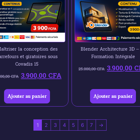
aîtriser la conception des
Blender Architecture 3D –
arrefours et giratoires sous
Formation Intégrale
Covadis 15
3.900,00
C
25.000,00
CFA
3.900,00
CFA
000,00
CFA
Ajouter au panier
Ajouter au panier
1
2
3
4
5
6
7
→