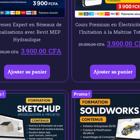
enez Expert en Réseaux de
Cours Premium en Électricité
nalisations avec Revit MEP
l’Initiation à la Maîtrise To
Hydraulique
3.900,00
C
25.000,00
CFA
3.900,00
CFA
000,00
CFA
Ajouter au panier
Ajouter au panier
 !
Promo !