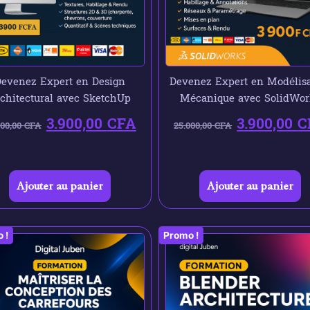
evenez Expert en Design
Devenez Expert en Modélisa
chitectural avec SketchUp
Mécanique avec SolidWor
3.900,00
CFA
3.900,00
C
000,00
CFA
25.000,00
CFA
Ajouter au panier
Ajouter au panier
 !
Promo !