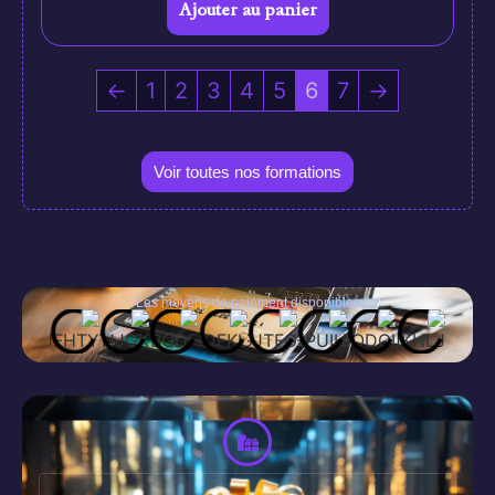
Ajouter au panier
←
1
2
3
4
5
6
7
→
Voir toutes nos formations
Les moyens de paiement disponibles