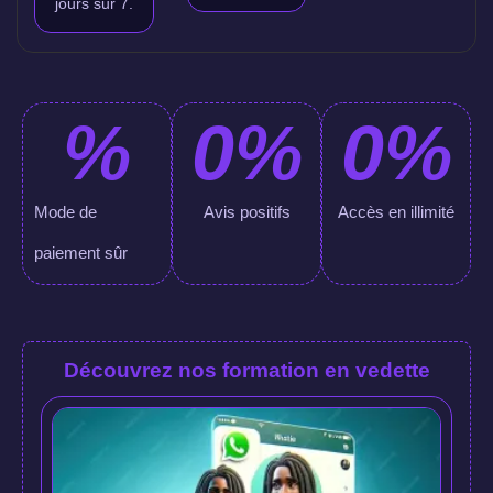
jours sur 7.
%
0
%
0
%
Mode de
Avis positifs
Accès en illimité
paiement sûr
Découvrez nos formation en vedette