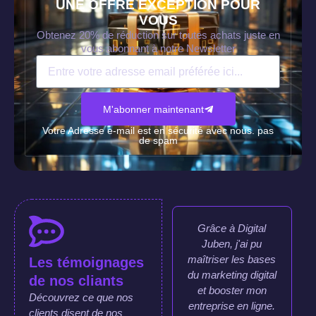
UNE OFFRE EXCEPTION POUR
VOUS
Obtenez 20% de réduction sur toutes achats juste en
vous abonnant à notre Newsletter
M'abonner maintenant
Votre Adresse e-mail est en sécurité avec nous. pas
de spam
Grâce à Digital
Juben, j'ai pu
maîtriser les bases
Les témoignages
du marketing digital
de nos cliants
et booster mon
Découvrez ce que nos
entreprise en ligne.
clients disent de nos