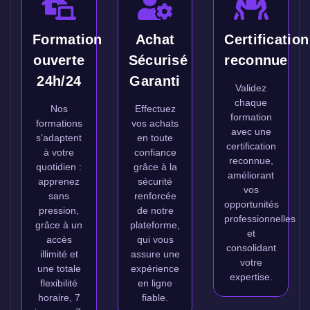
Formation
Achat
Certification
ouverte
Sécurisé
reconnue
24h/24
Garanti
Validez
chaque
Nos
Effectuez
formation
formations
vos achats
avec une
s’adaptent
en toute
certification
à votre
confiance
reconnue,
quotidien :
grâce à la
améliorant
apprenez
sécurité
vos
sans
renforcée
opportunités
pression,
de notre
professionnelles
grâce à un
plateforme,
et
accès
qui vous
consolidant
illimité et
assure une
votre
une totale
expérience
expertise.
flexibilité
en ligne
horaire, 7
fiable.