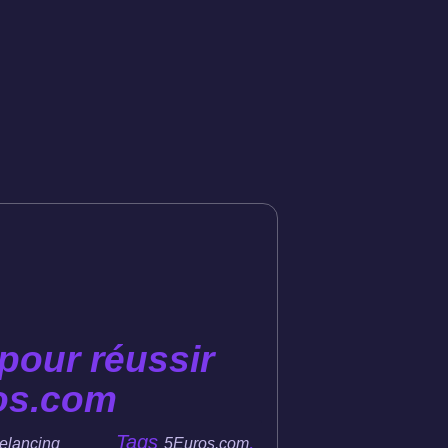
pour réussir
ros.com
Tags
,
eelancing
5Euros.com