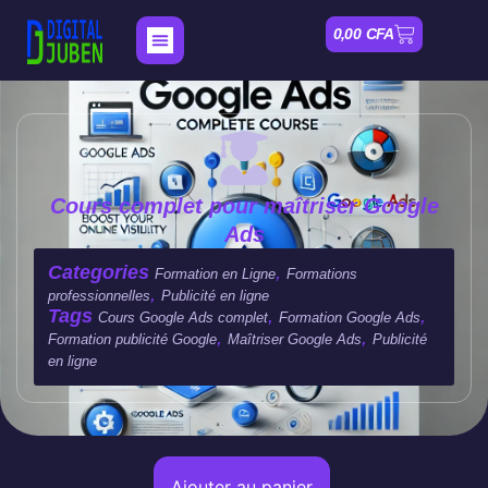
0,00
CFA
Nos Formations
Mon compte
Cours complet pour maîtriser Google
Ads
Categories
,
Formation en Ligne
Formations
,
professionnelles
Publicité en ligne
Tags
,
,
Cours Google Ads complet
Formation Google Ads
,
,
Formation publicité Google
Maîtriser Google Ads
Publicité
en ligne
Ajouter au panier