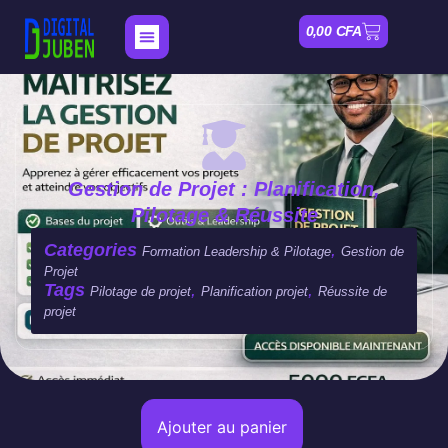
0,00
CFA
Nos Formations
Mon compte
Gestion de Projet : Planification,
Pilotage & Réussite
Categories
,
Formation Leadership & Pilotage
Gestion de
Projet
Tags
,
,
Pilotage de projet
Planification projet
Réussite de
projet
Ajouter au panier