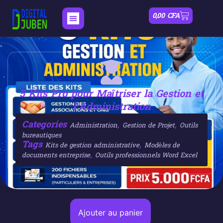
0,00
CFA
5 Kits Pro pour Maîtriser la Gestion et
l’Administration
Categories
,
,
Administration
Gestion de Projet
Outils
bureautiques
Tags
,
Kits de gestion administrative
Modèles de
,
documents entreprise
Outils professionnels Word Excel
Ajouter au panier