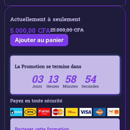
Actuellement à seulement
5.000,00
CFA
25.000,00
CFA
Ajouter au panier
La Promotion se termine dans
03
13
58
53
Jours
Heures
Minutes
Secondes
Payez en toute sécurité
Partager cette formation