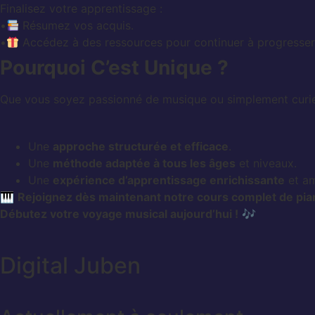
Finalisez votre apprentissage :
•
Résumez vos acquis.
•
Accédez à des ressources pour continuer à progresser
Pourquoi C’est Unique ?
Que vous soyez passionné de musique ou simplement curieu
Une
approche structurée et efficace
.
Une
méthode adaptée à tous les âges
et niveaux.
Une
expérience d’apprentissage enrichissante
et am
🎹
Rejoignez dès maintenant notre cours complet de pia
Débutez votre voyage musical aujourd’hui !
🎶
Digital Juben