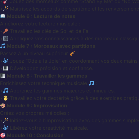
•
Jouez des morceaux comme “Stand By Me” ou “No Wo
•
Maîtrisez les accords de septième et les renversement
Module 6 : Lecture de notes
Améliorez votre lecture musicale :
•
Travaillez les clés de Sol et de Fa.
•
Appliquez vos connaissances à des morceaux classiqu
Module 7 : Morceaux avec partitions
Passez à un niveau supérieur
:
•
Jouez “Ode à la Joie” en coordonnant vos deux mains.
•
Développez précision et confiance.
Module 8 : Travailler les gammes
Enrichissez votre technique musicale
:
•
Apprenez les gammes majeures et mineures.
•
Travaillez votre dextérité grâce à des exercices pratiq
Module 9 : Improvisation
Créez vos propres mélodies :
•
Initiez-vous à l’improvisation avec des gammes simple
•
Libérez votre créativité musicale.
Module 10 : Conclusion