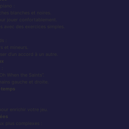
piano :
ches blanches et noires.
ur jouer confortablement.
s avec des exercices simples.
ds :
s et mineurs.
sser d’un accord à un autre.
ux
:
h When the Saints”.
ains gauche et droite.
e-temps
ur enrichir votre jeu.
cées
ux plus complexes :