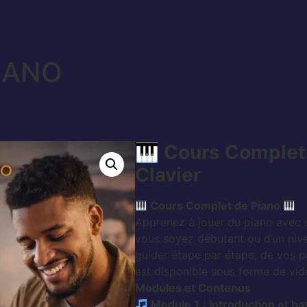
PIANO
🎹
Cours Complet s
Clavier
Cours Complet de Piano
Apprenez à jouer du piano avec u
vous soyez débutant ou d’un niv
guider étape par étape, de vos 
est disponible sous forme de vi
Modules et Contenus
Module 1
: Introduction et b