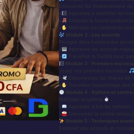
Découvrez les fondamentaux du 
•
Apprenez à identifier les tou
•
Adoptez la bonne posture po
•
Maîtrisez vos premières note
Module 2 : Les accords
Plongez dans l’univers des accor
•
Apprenez les accords majeur
•
Travaillez la fluidité pour pa
Module 3 : Premiers morcea
Jouez vos premiers morceaux
•
Décomposez les étapes de “O
•
Travaillez l’assemblage des m
Module 4 : Rythme et contr
Maîtrisez le rythme
:
•
Apprenez à lire les rythmes.
•
Découvrez le contre-temps po
Module 5 : Techniques avan
Explorez des accords et morcea