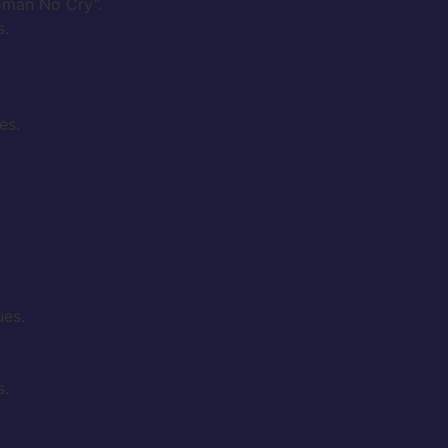
man No Cry”.
s.
es.
ues.
s.