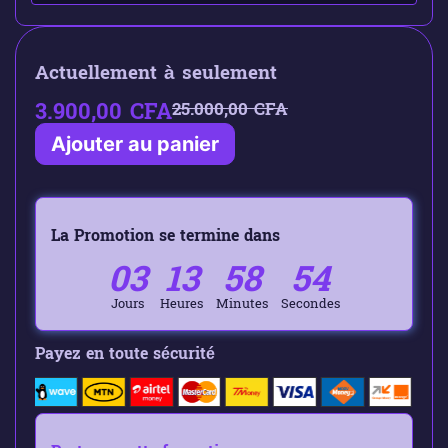
Actuellement à seulement
3.900,00
CFA
25.000,00
CFA
Ajouter au panier
La Promotion se termine dans
03
13
58
53
Jours
Heures
Minutes
Secondes
Payez en toute sécurité