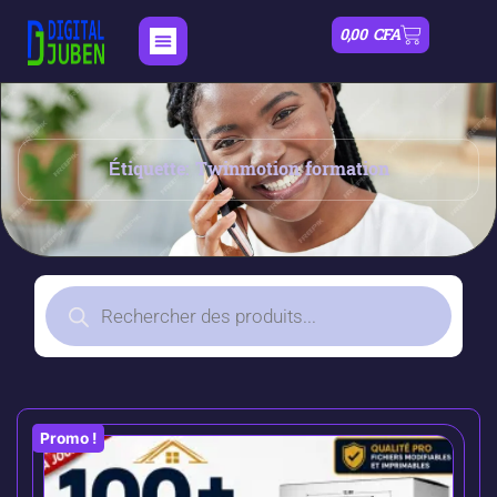
0,00
CFA
Étiquette: Twinmotion formation
Promo !