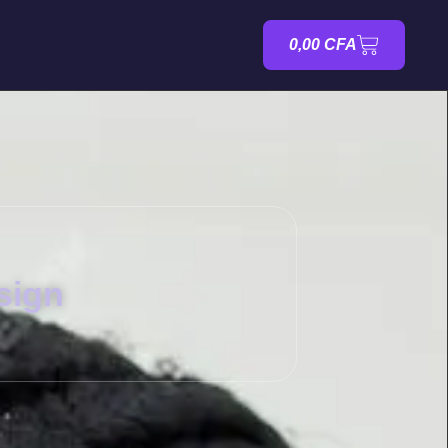
0,00
CFA
sign