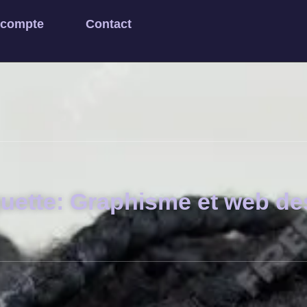
 compte
Contact
quette: Graphisme et web de