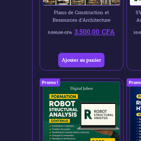
Plans de Construction et
SY
Ressources d’Architecture
Au
3.500,00
CFA
5.500,00
CFA
15.
Ajouter au panier
Promo !
Promo