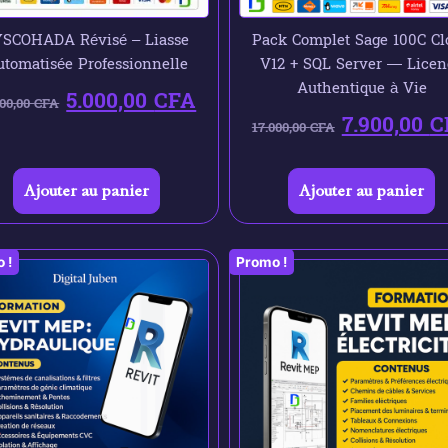
SCOHADA Révisé – Liasse
Pack Complet Sage 100C Cl
tomatisée Professionnelle
V12 + SQL Server — Licen
Authentique à Vie
5.000,00
CFA
000,00
CFA
7.900,00
C
17.000,00
CFA
Ajouter au panier
Ajouter au panier
 !
Promo !