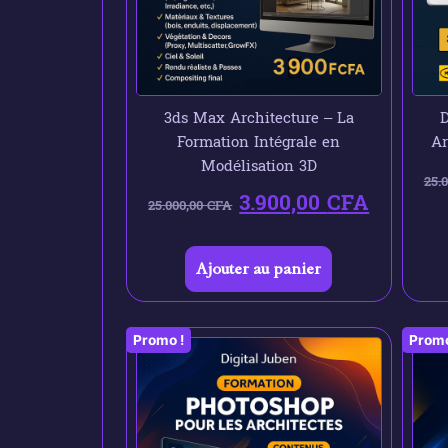
3ds Max Architecture – La
D
Formation Intégrale en
Ar
Modélisation 3D
25.
3.900,00
CFA
25.000,00
CFA
Ajouter au panier
Promo !
Promo