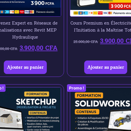
enez Expert en Réseaux de
Cours Premium en Électricité
nalisations avec Revit MEP
l’Initiation à la Maîtrise To
Hydraulique
3.900,00
C
25.000,00
CFA
3.900,00
CFA
000,00
CFA
Ajouter au panier
Ajouter au panier
 !
Promo !