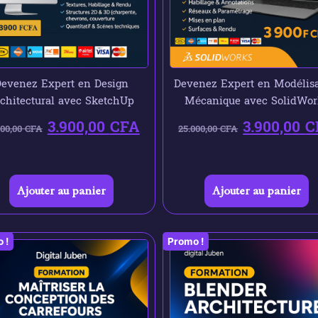
evenez Expert en Design
Devenez Expert en Modélisa
chitectural avec SketchUp
Mécanique avec SolidWor
3.900,00
CFA
3.900,00
C
000,00
CFA
25.000,00
CFA
Ajouter au panier
Ajouter au panier
 !
Promo !