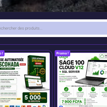
 !
Promo !