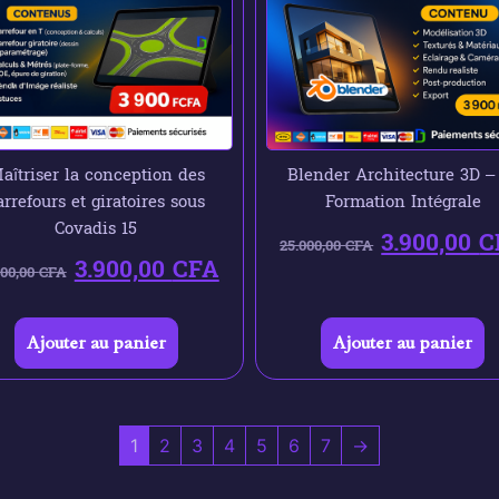
aîtriser la conception des
Blender Architecture 3D –
arrefours et giratoires sous
Formation Intégrale
Covadis 15
3.900,00
C
25.000,00
CFA
3.900,00
CFA
000,00
CFA
Ajouter au panier
Ajouter au panier
1
2
3
4
5
6
7
→