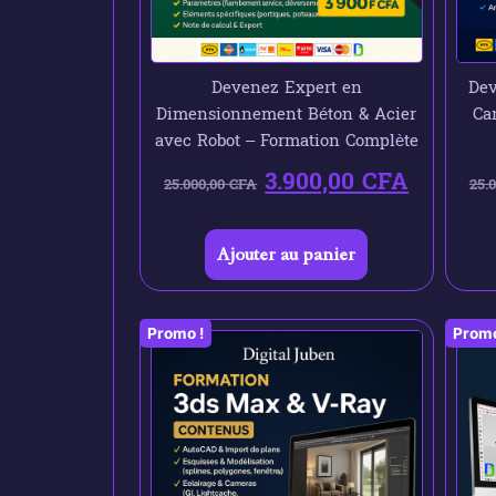
Devenez Expert en
Dev
Dimensionnement Béton & Acier
Ca
avec Robot – Formation Complète
3.900,00
CFA
25.000,00
CFA
25.
Ajouter au panier
Promo !
Promo