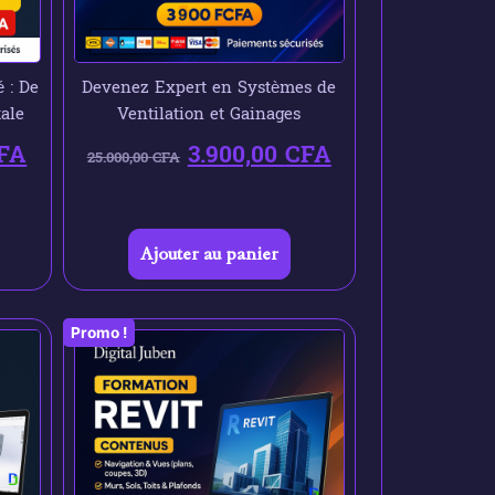
 : De
Devenez Expert en Systèmes de
tale
Ventilation et Gainages
FA
3.900,00
CFA
25.000,00
CFA
Ajouter au panier
Promo !