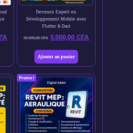
oud
Devenez Expert en
ce
Développement Mobile avec
Flutter & Dart
FA
5.000,00
CFA
35.000,00
CFA
Ajouter au panier
Promo !