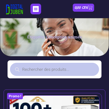
0,00
CFA
Étiquette: Conception animée
Promo !