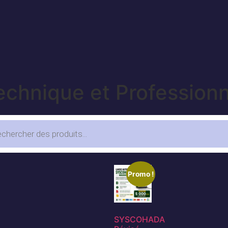
echnique et Professionn
Promo !
SYSCOHADA