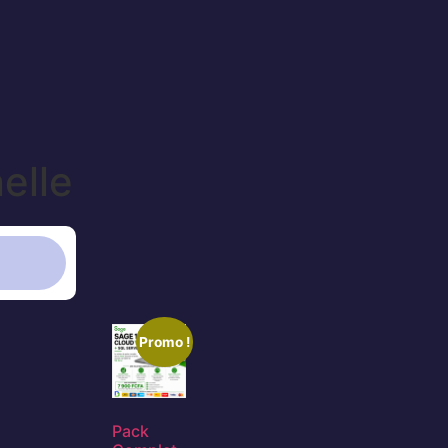
elle
Promo !
Pack