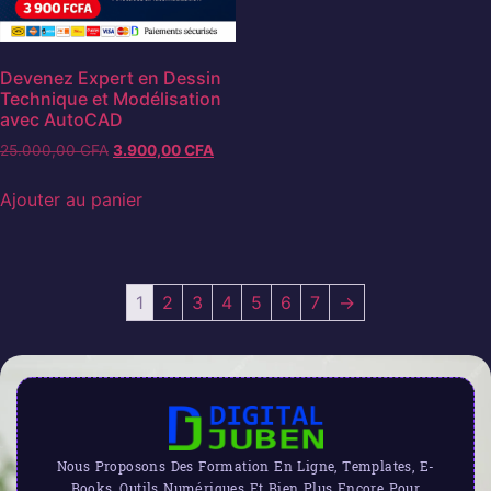
Devenez Expert en Dessin
Technique et Modélisation
avec AutoCAD
25.000,00
CFA
3.900,00
CFA
Ajouter au panier
1
2
3
4
5
6
7
→
Nous Proposons Des Formation En Ligne, Templates, E-
Books, Outils Numériques Et Bien Plus Encore Pour