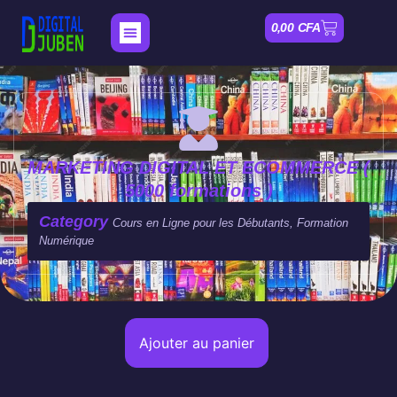
0,00
CFA
Nos Formations
Mon compte
MARKETING DIGITAL ET ECOMMERCE (
5000 formations )
Category
Cours en Ligne pour les Débutants, Formation
Numérique
Ajouter au panier