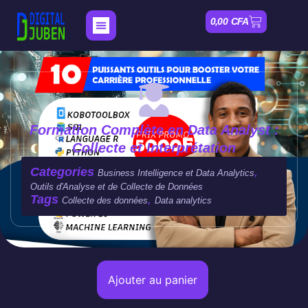
0,00
CFA
Nos Formations
Mon compte
Formation Complète en Data Analyst :
Collecte et Interprétation
Categories
,
Business Intelligence et Data Analytics
Outils d'Analyse et de Collecte de Données
Tags
,
Collecte des données
Data analytics
Ajouter au panier