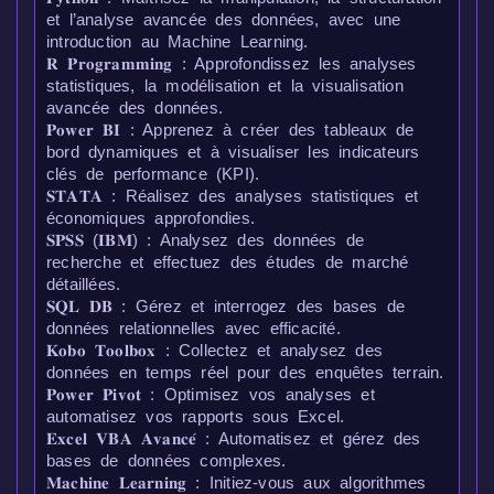
et l’analyse avancée des données, avec une
introduction au Machine Learning.
𝐑 𝐏𝐫𝐨𝐠𝐫𝐚𝐦𝐦𝐢𝐧𝐠 : Approfondissez les analyses
statistiques, la modélisation et la visualisation
avancée des données.
𝐏𝐨𝐰𝐞𝐫 𝐁𝐈 : Apprenez à créer des tableaux de
bord dynamiques et à visualiser les indicateurs
clés de performance (KPI).
𝐒𝐓𝐀𝐓𝐀 : Réalisez des analyses statistiques et
économiques approfondies.
𝐒𝐏𝐒𝐒 (𝐈𝐁𝐌) : Analysez des données de
recherche et effectuez des études de marché
détaillées.
𝐒𝐐𝐋 𝐃𝐁 : Gérez et interrogez des bases de
données relationnelles avec efficacité.
𝐊𝐨𝐛𝐨 𝐓𝐨𝐨𝐥𝐛𝐨𝐱 : Collectez et analysez des
données en temps réel pour des enquêtes terrain.
𝐏𝐨𝐰𝐞𝐫 𝐏𝐢𝐯𝐨𝐭 : Optimisez vos analyses et
automatisez vos rapports sous Excel.
𝐄𝐱𝐜𝐞𝐥 𝐕𝐁𝐀 𝐀𝐯𝐚𝐧𝐜𝐞́ : Automatisez et gérez des
bases de données complexes.
𝐌𝐚𝐜𝐡𝐢𝐧𝐞 𝐋𝐞𝐚𝐫𝐧𝐢𝐧𝐠 : Initiez-vous aux algorithmes