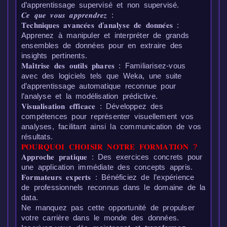
d’apprentissage supervisé et non supervisé.
𝑪𝒆 𝒒𝒖𝒆 𝒗𝒐𝒖𝒔 𝒂𝒑𝒑𝒓𝒆𝒏𝒅𝒓𝒆𝒛 :
𝐓𝐞𝐜𝐡𝐧𝐢𝐪𝐮𝐞𝐬 𝐚𝐯𝐚𝐧𝐜𝐞́𝐞𝐬 𝐝’𝐚𝐧𝐚𝐥𝐲𝐬𝐞 𝐝𝐞 𝐝𝐨𝐧𝐧𝐞́𝐞𝐬 :
Apprenez à manipuler et interpréter de grands
ensembles de données pour en extraire des
insights pertinents.
𝐌𝐚𝐢̂𝐭𝐫𝐢𝐬𝐞 𝐝𝐞𝐬 𝐨𝐮𝐭𝐢𝐥𝐬 𝐩𝐡𝐚𝐫𝐞𝐬 : Familiarisez-vous
avec des logiciels tels que Weka, une suite
d’apprentissage automatique reconnue pour
l’analyse et la modélisation prédictive.
𝐕𝐢𝐬𝐮𝐚𝐥𝐢𝐬𝐚𝐭𝐢𝐨𝐧 𝐞𝐟𝐟𝐢𝐜𝐚𝐜𝐞 : Développez des
compétences pour représenter visuellement vos
analyses, facilitant ainsi la communication de vos
résultats.
𝐏𝐎𝐔𝐑𝐐𝐔𝐎𝐈 𝐂𝐇𝐎𝐈𝐒𝐈𝐑 𝐍𝐎𝐓𝐑𝐄 𝐅𝐎𝐑𝐌𝐀𝐓𝐈𝐎𝐍 ?
𝐀𝐩𝐩𝐫𝐨𝐜𝐡𝐞 𝐩𝐫𝐚𝐭𝐢𝐪𝐮𝐞 : Des exercices concrets pour
une application immédiate des concepts appris.
𝐅𝐨𝐫𝐦𝐚𝐭𝐞𝐮𝐫𝐬 𝐞𝐱𝐩𝐞𝐫𝐭𝐬 : Bénéficiez de l’expérience
de professionnels reconnus dans le domaine de la
data.
Ne manquez pas cette opportunité de propulser
votre carrière dans le monde des données.