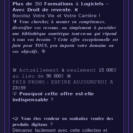
𝗣𝗹𝘂𝘀 𝗱𝗲 350 𝗙𝗼𝗿𝗺𝗮𝘁𝗶𝗼𝗻𝘀 & 𝗟𝗼𝗴𝗶𝗰𝗶𝗲𝗹𝘀 –
𝗔𝘃𝗲𝗰 𝗗𝗿𝗼𝗶𝘁 𝗱𝗲 𝗿𝗲𝘃𝗲𝗻𝘁𝗲. ❌
𝖡𝗈𝗈𝗌𝗍𝖾𝗓 𝖵𝗈𝗍𝗋𝖾 𝖵𝗂𝖾 𝖾𝗍 𝖵𝗈𝗍𝗋𝖾 𝖢𝖺𝗋𝗋𝗂𝖾̀𝗋𝖾 !
🔰 𝑽𝒐𝒖𝒔 𝒄𝒉𝒆𝒓𝒄𝒉𝒆𝒛 à 𝒎𝒐𝒏𝒕𝒆𝒓 𝒆𝒏 𝒄𝒐𝒎𝒑é𝒕𝒆𝒏𝒄𝒆𝒔,
𝒅𝒊𝒗𝒆𝒓𝒔𝒊𝒇𝒊𝒆𝒓 𝒗𝒐𝒔 𝒓𝒆𝒗𝒆𝒏𝒖𝒔, 𝒐𝒖 𝒔𝒊𝒎𝒑𝒍𝒆𝒎𝒆𝒏𝒕 à 𝒑𝒐𝒔𝒔é𝒅𝒆𝒓
𝒖𝒏𝒆 𝒃𝒊𝒃𝒍𝒊𝒐𝒕𝒉è𝒒𝒖𝒆 𝒏𝒖𝒎é𝒓𝒊𝒒𝒖𝒆 𝒕𝒐𝒖𝒕-𝒆𝒏-𝒖𝒏 𝒒𝒖𝒊 𝒓é𝒑𝒐𝒏𝒅
à 𝒕𝒐𝒖𝒔 𝒗𝒐𝒔 𝒃𝒆𝒔𝒐𝒊𝒏𝒔 ? 𝑪𝒆𝒕𝒕𝒆 𝒐𝒇𝒇𝒓𝒆 𝒆𝒙𝒄𝒆𝒑𝒕𝒊𝒐𝒏𝒏𝒆𝒍𝒍𝒆 𝒆𝒔𝒕
𝒇𝒂𝒊𝒕𝒆 𝒑𝒐𝒖𝒓 𝑻𝑶𝑼𝑺, 𝒑𝒆𝒖 𝒊𝒎𝒑𝒐𝒓𝒕𝒆 𝒗𝒐𝒕𝒓𝒆 𝒅𝒐𝒎𝒂𝒊𝒏𝒆 𝒐𝒖
𝒗𝒐𝒔 𝒐𝒃𝒋𝒆𝒄𝒕𝒊𝒇𝒔. 🎯
🚨 𝙰𝚌𝚝𝚞𝚎𝚕𝚕𝚎𝚖𝚎𝚗𝚝 à 𝚜𝚎𝚞𝚕𝚎𝚖𝚎𝚗𝚝 15 000𝚏
𝚊𝚞 𝚕𝚒𝚎𝚞 𝚍𝚎 90 000𝚏 🚨
𝙿𝚁𝙸𝚇 𝙿𝚁𝙾𝙼𝙾 : 𝙴𝚇𝙿𝙸𝚁𝙴 𝙰𝚄𝙹𝙾𝚄𝚁𝙳’𝙷𝚄𝙸 𝙰̀
23𝙷59
💡 𝗣𝗼𝘂𝗿𝗾𝘂𝗼𝗶 𝗰𝗲𝘁𝘁𝗲 𝗼𝗳𝗳𝗿𝗲 𝗲𝘀𝘁-𝗲𝗹𝗹𝗲
𝗶𝗻𝗱𝗶𝘀𝗽𝗲𝗻𝘀𝗮𝗯𝗹𝗲 ?
•🤝 𝐕𝐨𝐮𝐬 𝐞̂𝐭𝐞𝐬 𝐯𝐞𝐧𝐝𝐞𝐮𝐫 𝐨𝐮 𝐬𝐨𝐮𝐡𝐚𝐢𝐭𝐞𝐳 𝐯𝐞𝐧𝐝𝐫𝐞 𝐝𝐞𝐬
𝐩𝐫𝐨𝐝𝐮𝐢𝐭𝐬 𝐝𝐢𝐠𝐢𝐭𝐚𝐮𝐱 ?
Démarrez facilement avec cette collection et