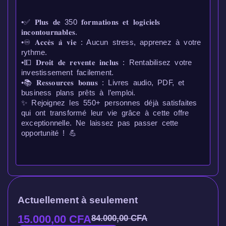
•✅ 𝐏𝐥𝐮𝐬 𝐝𝐞 350 𝐟𝐨𝐫𝐦𝐚𝐭𝐢𝐨𝐧𝐬 𝐞𝐭 𝐥𝐨𝐠𝐢𝐜𝐢𝐞𝐥𝐬
𝐢𝐧𝐜𝐨𝐧𝐭𝐨𝐮𝐫𝐧𝐚𝐛𝐥𝐞𝐬.
•♾ 𝐀𝐜𝐜𝐞̀𝐬 𝐚̀ 𝐯𝐢𝐞 : Aucun stress, apprenez à votre
rythme.
•💵 𝐃𝐫𝐨𝐢𝐭 𝐝𝐞 𝐫𝐞𝐯𝐞𝐧𝐭𝐞 𝐢𝐧𝐜𝐥𝐮𝐬 : Rentabilisez votre
investissement facilement.
•📚 𝐑𝐞𝐬𝐬𝐨𝐮𝐫𝐜𝐞𝐬 𝐛𝐨𝐧𝐮𝐬 : Livres audio, PDF, et
business plans prêts à l’emploi.
✨ Rejoignez les 550+ personnes déjà satisfaites
qui ont transformé leur vie grâce à cette offre
exceptionnelle. Ne laissez pas passer cette
opportunité ! 💪
Actuellement à seulement
15.000,00
CFA
84.000,00
CFA