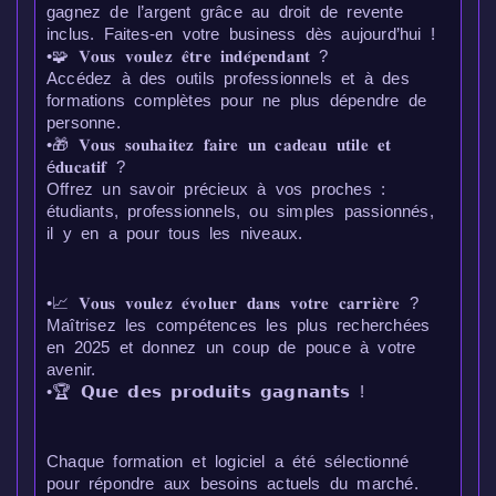
gagnez de l’argent grâce au droit de revente
inclus. Faites-en votre business dès aujourd’hui !
•🧩 𝐕𝐨𝐮𝐬 𝐯𝐨𝐮𝐥𝐞𝐳 𝐞̂𝐭𝐫𝐞 𝐢𝐧𝐝𝐞́𝐩𝐞𝐧𝐝𝐚𝐧𝐭 ?
Accédez à des outils professionnels et à des
formations complètes pour ne plus dépendre de
personne.
•🎁 𝐕𝐨𝐮𝐬 𝐬𝐨𝐮𝐡𝐚𝐢𝐭𝐞𝐳 𝐟𝐚𝐢𝐫𝐞 𝐮𝐧 𝐜𝐚𝐝𝐞𝐚𝐮 𝐮𝐭𝐢𝐥𝐞 𝐞𝐭
é𝐝𝐮𝐜𝐚𝐭𝐢𝐟 ?
Offrez un savoir précieux à vos proches :
étudiants, professionnels, ou simples passionnés,
il y en a pour tous les niveaux.
•📈 𝐕𝐨𝐮𝐬 𝐯𝐨𝐮𝐥𝐞𝐳 𝐞́𝐯𝐨𝐥𝐮𝐞𝐫 𝐝𝐚𝐧𝐬 𝐯𝐨𝐭𝐫𝐞 𝐜𝐚𝐫𝐫𝐢𝐞̀𝐫𝐞 ?
Maîtrisez les compétences les plus recherchées
en 2025 et donnez un coup de pouce à votre
avenir.
•🏆 𝗤𝘂𝗲 𝗱𝗲𝘀 𝗽𝗿𝗼𝗱𝘂𝗶𝘁𝘀 𝗴𝗮𝗴𝗻𝗮𝗻𝘁𝘀 !
Chaque formation et logiciel a été sélectionné
pour répondre aux besoins actuels du marché.