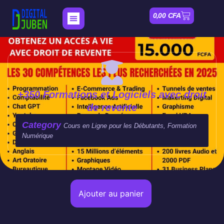
0,00
CFA
Nos Formations
Mon compte
+350 Formations et Logiciels avec droit
de revente
Category
Cours en Ligne pour les Débutants, Formation
Numérique
Ajouter au panier