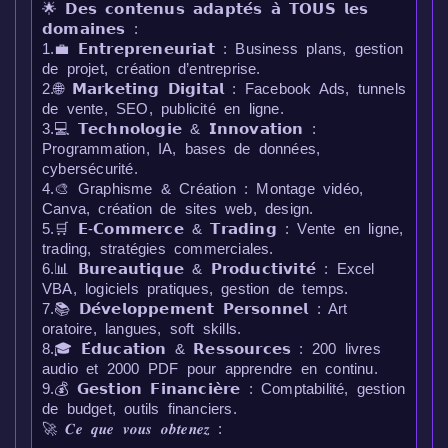
🌟 𝗗𝗲𝘀 𝗰𝗼𝗻𝘁𝗲𝗻𝘂𝘀 𝗮𝗱𝗮𝗽𝘁𝗲́𝘀 𝗮̀ 𝗧𝗢𝗨𝗦 𝗹𝗲𝘀
𝗱𝗼𝗺𝗮𝗶𝗻𝗲𝘀 :
1.💼 𝗘𝗻𝘁𝗿𝗲𝗽𝗿𝗲𝗻𝗲𝘂𝗿𝗶𝗮𝘁 : Business plans, gestion
de projet, création d’entreprise.
2.🌐 𝗠𝗮𝗿𝗸𝗲𝘁𝗶𝗻𝗴 𝗗𝗶𝗴𝗶𝘁𝗮𝗹 : Facebook Ads, tunnels
de vente, SEO, publicité en ligne.
3.💻 𝗧𝗲𝗰𝗵𝗻𝗼𝗹𝗼𝗴𝗶𝗲 & 𝗜𝗻𝗻𝗼𝘃𝗮𝘁𝗶𝗼𝗻 :
Programmation, IA, bases de données,
cybersécurité.
4.🎨 Graphisme & Création : Montage vidéo,
Canva, création de sites web, design.
5.🛒 𝗘-𝗖𝗼𝗺𝗺𝗲𝗿𝗰𝗲 & 𝗧𝗿𝗮𝗱𝗶𝗻𝗴 : Vente en ligne,
trading, stratégies commerciales.
6.📊 𝗕𝘂𝗿𝗲𝗮𝘂𝘁𝗶𝗾𝘂𝗲 & 𝗣𝗿𝗼𝗱𝘂𝗰𝘁𝗶𝘃𝗶𝘁𝗲́ : Excel
VBA, logiciels pratiques, gestion de temps.
7.📚 𝗗𝗲́𝘃𝗲𝗹𝗼𝗽𝗽𝗲𝗺𝗲𝗻𝘁 𝗣𝗲𝗿𝘀𝗼𝗻𝗻𝗲𝗹 : Art
oratoire, langues, soft skills.
8.🎓 𝗘́𝗱𝘂𝗰𝗮𝘁𝗶𝗼𝗻 & 𝗥𝗲𝘀𝘀𝗼𝘂𝗿𝗰𝗲𝘀 : 200 livres
audio et 2000 PDF pour apprendre en continu.
9.💰 𝗚𝗲𝘀𝘁𝗶𝗼𝗻 𝗙𝗶𝗻𝗮𝗻𝗰𝗶𝗲̀𝗿𝗲 : Comptabilité, gestion
de budget, outils financiers.
🚀 𝑪𝒆 𝒒𝒖𝒆 𝒗𝒐𝒖𝒔 𝒐𝒃𝒕𝒆𝒏𝒆𝒛 :