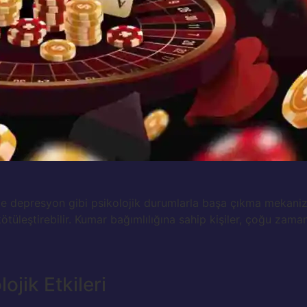
ve depresyon gibi psikolojik durumlarla başa çıkma mekanizm
ötüleştirebilir. Kumar bağımlılığına sahip kişiler, çoğu za
ojik Etkileri