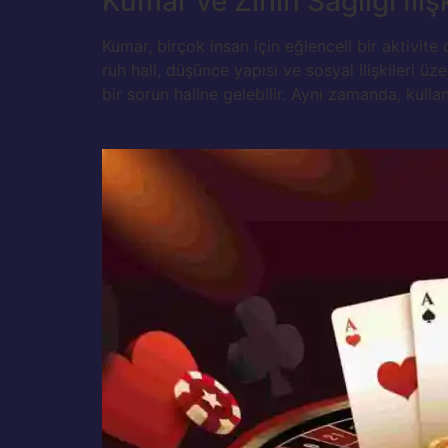
Kumar ve Zihin Sağlığı İlişk
Kumar, birçok insan için eğlenceli bir aktivite 
ruh hali, düşünce yapısı ve sosyal ilişkileri üz
bir sorun haline gelebilir. Aynı zamanda, kulla