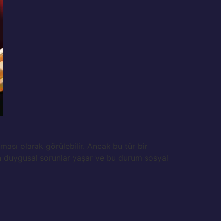
ası olarak görülebilir. Ancak bu tür bir
man duygusal sorunlar yaşar ve bu durum sosyal