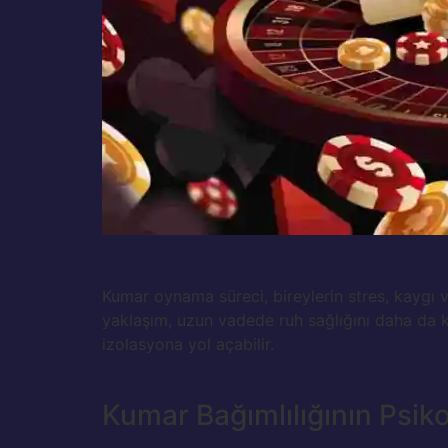
Kumar oynama süreci, bireylerin stres, kaygı 
yaklaşım, uzun vadede ruh sağlığını daha da k
izolasyona yol açabilir.
Kumar Bağımlılığının Psikol