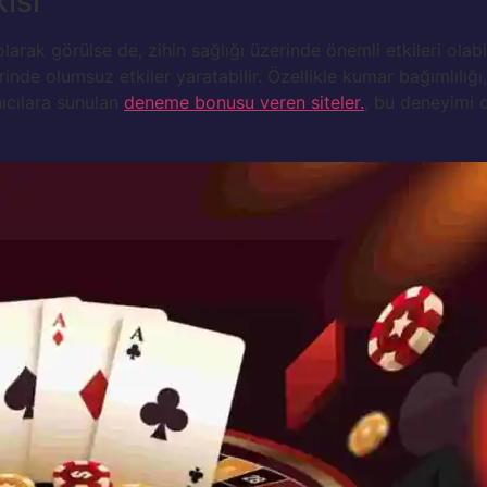
isi
olarak görülse de, zihin sağlığı üzerinde önemli etkileri olabi
erinde olumsuz etkiler yaratabilir. Özellikle kumar bağımlılığı
nıcılara sunulan
deneme bonusu veren siteler.
, bu deneyimi d