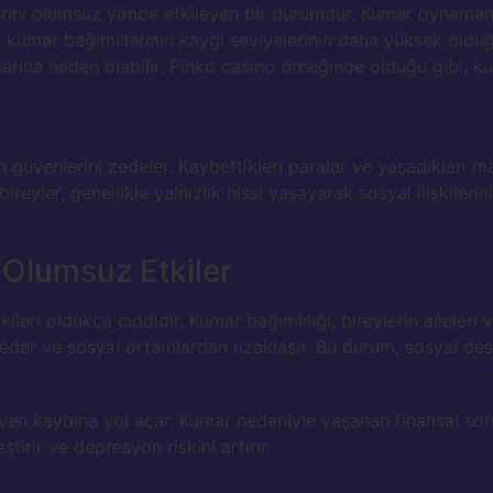
klarını olumsuz yönde etkileyen bir durumdur. Kumar oynamanı
r, kumar bağımlılarının kaygı seviyelerinin daha yüksek old
arına neden olabilir. Pinko casino örneğinde olduğu gibi, 
n güvenlerini zedeler. Kaybettikleri paralar ve yaşadıkları ma
eyler, genellikle yalnızlık hissi yaşayarak sosyal ilişkilerini 
i Olumsuz Etkiler
leri oldukça ciddidir. Kumar bağımlılığı, bireylerin aileleri ve
 eder ve sosyal ortamlardan uzaklaşır. Bu durum, sosyal des
ven kaybına yol açar. Kumar nedeniyle yaşanan finansal sorunla
ştirir ve depresyon riskini artırır.