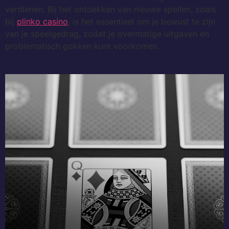
verdienen. Bij het ontdekken van nieuwe spellen, zoals
bij
plinko casino
, is het essentieel om je bewust te zijn
van je speelgedrag, zodat je overmatige uitgaven en
problematisch gokken kunt voorkomen.