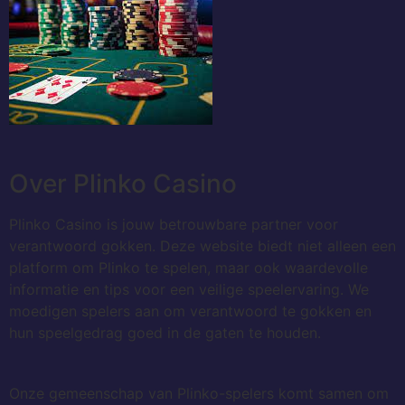
Over Plinko Casino
Plinko Casino is jouw betrouwbare partner voor
verantwoord gokken. Deze website biedt niet alleen een
platform om Plinko te spelen, maar ook waardevolle
informatie en tips voor een veilige speelervaring. We
moedigen spelers aan om verantwoord te gokken en
hun speelgedrag goed in de gaten te houden.
Onze gemeenschap van Plinko-spelers komt samen om