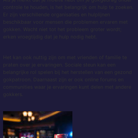
controle te houden, is het belangrijk om hulp te zoeken.
Er zijn verschillende organisaties en hulplijnen
beschikbaar voor mensen die problemen ervaren met
gokken. Wacht niet tot het probleem groter wordt;
erken vroegtijdig dat je hulp nodig hebt.
Het kan ook nuttig zijn om met vrienden of familie te
praten over je ervaringen. Sociale steun kan een
belangrijke rol spelen bij het herstellen van een gezond
gokpatroon. Daarnaast zijn er ook online forums en
communities waar je ervaringen kunt delen met andere
gokkers.