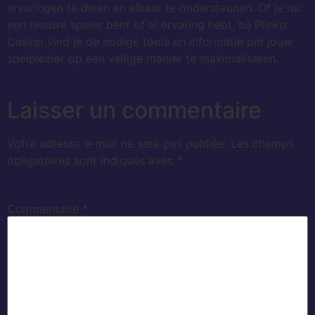
ervaringen te delen en elkaar te ondersteunen. Of je nu
een nieuwe speler bent of al ervaring hebt, bij Plinko
Casino vind je de nodige tools en informatie om jouw
spelplezier op een veilige manier te maximaliseren.
Laisser un commentaire
Votre adresse e-mail ne sera pas publiée.
Les champs
obligatoires sont indiqués avec
*
Commentaire
*