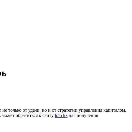
рь
не только от удачи, но и от стратегии управления капиталом.
 может обратиться к сайту
loto kz
для получения