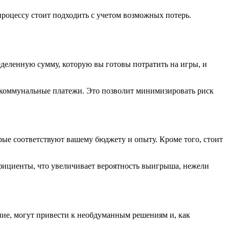
процессу стоит подходить с учетом возможных потерь.
еленную сумму, которую вы готовы потратить на игры, и
ли коммунальные платежи. Это позволит минимизировать риск
ые соответствуют вашему бюджету и опыту. Кроме того, стоит
фициенты, что увеличивает вероятность выигрыша, нежели
ние, могут привести к необдуманным решениям и, как