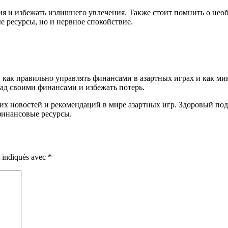
я и избежать излишнего увлечения. Также стоит помнить о необ
 ресурсы, но и нервное спокойствие.
 как правильно управлять финансами в азартных играх и как м
над своими финансами и избежать потерь.
их новостей и рекомендаций в мире азартных игр. Здоровый под
финансовые ресурсы.
t indiqués avec
*