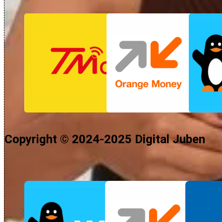
Copyright © 2024-2025 Digital Juben