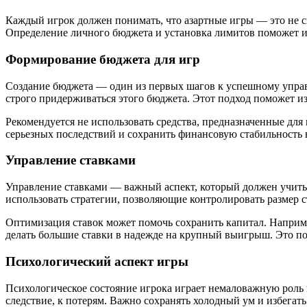
Каждый игрок должен понимать, что азартные игры — это не сп
Определение личного бюджета и установка лимитов поможет 
Формирование бюджета для игр
Создание бюджета — один из первых шагов к успешному управ
строго придерживаться этого бюджета. Этот подход поможет и
Рекомендуется не использовать средства, предназначенные для
серьезных последствий и сохранить финансовую стабильность в
Управление ставками
Управление ставками — важный аспект, который должен учитыв
использовать стратегии, позволяющие контролировать размер с
Оптимизация ставок может помочь сохранить капитал. Наприме
делать большие ставки в надежде на крупный выигрыш. Это по
Психологический аспект игры
Психологическое состояние игрока играет немаловажную роль 
следствие, к потерям. Важно сохранять холодный ум и избегат