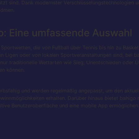
ützt sind. Dank modernster Verschlüsselungstechnologien 
idmen.
o: Eine umfassende Auswahl
Sportwetten, die von Fußball über Tennis bis hin zu Basketb
len Ligen oder von lokalen Sportveranstaltungen sind, bei b
 nur traditionelle Wettarten wie Sieg, Unentschieden oder 
en können.
erbsfähig und werden regelmäßig angepasst, um den aktue
 Gewinnmöglichkeiten erhalten. Darüber hinaus bietet bahigo
uitive Benutzeroberfläche und eine mobile App ermöglichen e