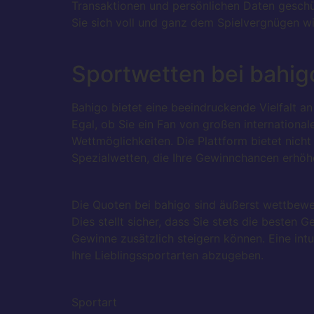
Transaktionen und persönlichen Daten gesch
Sie sich voll und ganz dem Spielvergnügen w
Sportwetten bei bahig
Bahigo bietet eine beeindruckende Vielfalt an 
Egal, ob Sie ein Fan von großen internationa
Wettmöglichkeiten. Die Plattform bietet nicht
Spezialwetten, die Ihre Gewinnchancen erhöh
Die Quoten bei bahigo sind äußerst wettbew
Dies stellt sicher, dass Sie stets die besten
Gewinne zusätzlich steigern können. Eine int
Ihre Lieblingssportarten abzugeben.
Sportart