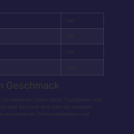
1.95
1.85
1.90
2.00
den Geschmack
in zu modernen Video-Slots, Tischspielen und
jack oder Baccarat sind oder die neuesten
von renommierten Softwareanbietern und