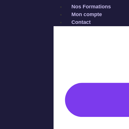
Nos Formations
Mon compte
Contact