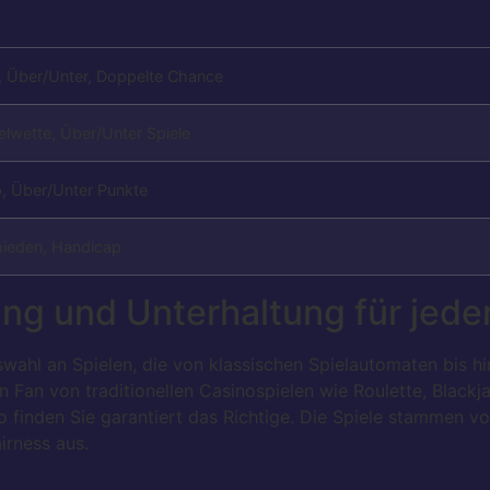
, Über/Unter, Doppelte Chance
elwette, Über/Unter Spiele
p, Über/Unter Punkte
hieden, Handicap
ung und Unterhaltung für je
swahl an Spielen, die von klassischen Spielautomaten bis h
n Fan von traditionellen Casinospielen wie Roulette, Black
o finden Sie garantiert das Richtige. Die Spiele stammen 
irness aus.