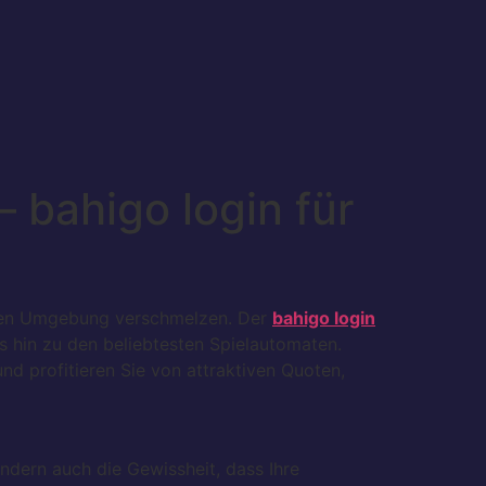
 bahigo login für
chen Umgebung verschmelzen. Der
bahigo login
is hin zu den beliebtesten Spielautomaten.
und profitieren Sie von attraktiven Quoten,
ndern auch die Gewissheit, dass Ihre