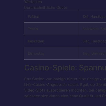
Wettarten
Durchschnittliche Quote
Fußball
1X2, Handicap
Tennis
Satzwette, Spi
Basketball
Sieg, Handica
Eishockey
Sieg, Unentsc
Casino-Spiele: Spann
Das Casino von bahigo bietet eine riesige Au
Live-Casino-Angeboten reicht. Egal, ob Sie ei
Video-Slots ausprobieren möchten, bei bahig
zeichnen sich durch eine hohe Qualität und Fa