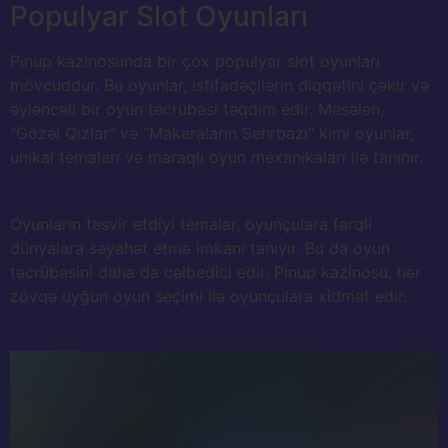
Populyar Slot Oyunları
Pinup kazinosunda bir çox populyar slot oyunları
mövcuddur. Bu oyunlar, istifadəçilərin diqqətini çəkir və
əyləncəli bir oyun təcrübəsi təqdim edir. Məsələn,
“Gözəl Qızlar” və “Makaraların Sehrbazı” kimi oyunlar,
unikal temaları və maraqlı oyun mexanikaları ilə tanınır.
Oyunların təsvir etdiyi temalar, oyunçulara fərqli
dünyalara səyahət etmə imkanı tanıyır. Bu da oyun
təcrübəsini daha da cəlbedici edir. Pinup kazinosu, hər
zövqə uyğun oyun seçimi ilə oyunçulara xidmət edir.