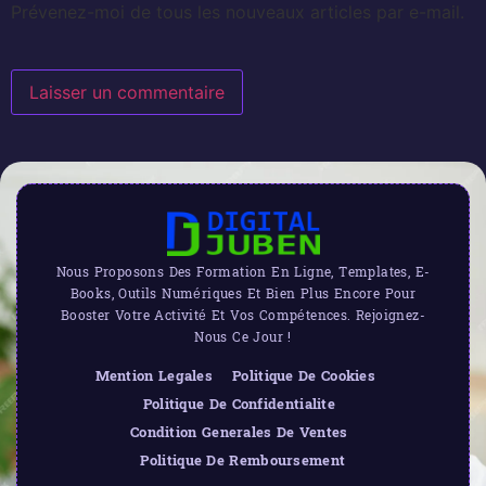
Prévenez-moi de tous les nouveaux articles par e-mail.
Nous Proposons Des Formation En Ligne, Templates, E-
Books, Outils Numériques Et Bien Plus Encore Pour
Booster Votre Activité Et Vos Compétences. Rejoignez-
Nous Ce Jour !
Mention Legales
Politique De Cookies
Politique De Confidentialite
Condition Generales De Ventes
Politique De Remboursement