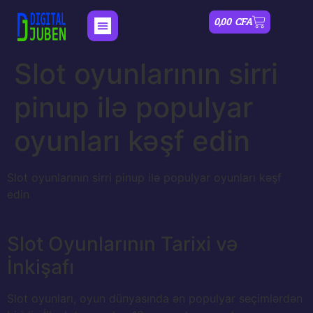
0,00
CFA
Slot oyunlarının sirri
pinup ilə populyar
oyunları kəşf edin
Slot oyunlarının sirri pinup ilə populyar oyunları kəşf
edin
Slot Oyunlarının Tarixi və
İnkişafı
Slot oyunları, oyun dünyasında ən populyar seçimlərdən