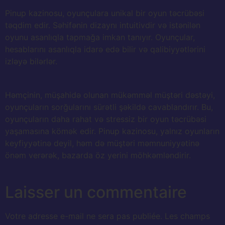
Pinup kazinosu, oyunçulara unikal bir oyun təcrübəsi
təqdim edir. Səhifənin dizaynı intuitivdir və istənilən
oyunu asanlıqla tapmağa imkan tanıyır. Oyunçular,
hesablarını asanlıqla idarə edə bilir və qalibiyyətlərini
izləyə bilərlər.
Həmçinin, müşahidə olunan mükəmməl müştəri dəstəyi,
oyunçuların sorğularını sürətli şəkildə cavablandırır. Bu,
oyunçuların daha rahat və stressiz bir oyun təcrübəsi
yaşamasına kömək edir. Pinup kazinosu, yalnız oyunların
keyfiyyətinə deyil, həm də müştəri məmnuniyyətinə
önəm verərək, bazarda öz yerini möhkəmləndirir.
Laisser un commentaire
Votre adresse e-mail ne sera pas publiée.
Les champs