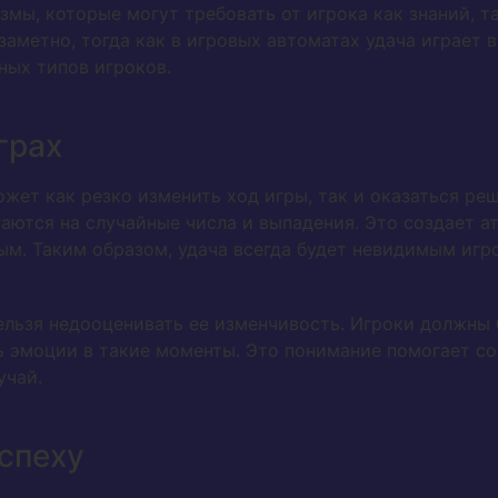
змы, которые могут требовать от игрока как знаний, т
 заметно, тогда как в игровых автоматах удача играет
ных типов игроков.
грах
ожет как резко изменить ход игры, так и оказаться ре
гаются на случайные числа и выпадения. Это создает 
. Таким образом, удача всегда будет невидимым игро
ельзя недооценивать ее изменчивость. Игроки должны 
ь эмоции в такие моменты. Это понимание помогает со
учай.
успеху