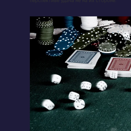
перспективе удача не на их стороне.