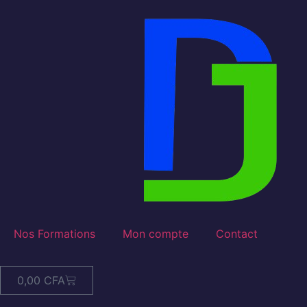
Nos Formations
Mon compte
Contact
0,00
CFA