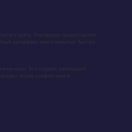
спытать удачу. Платформа предоставляет
обный интерфейс сайта помогает быстро
тегии игры. Это создает уникальное
 процесс более комфортным и