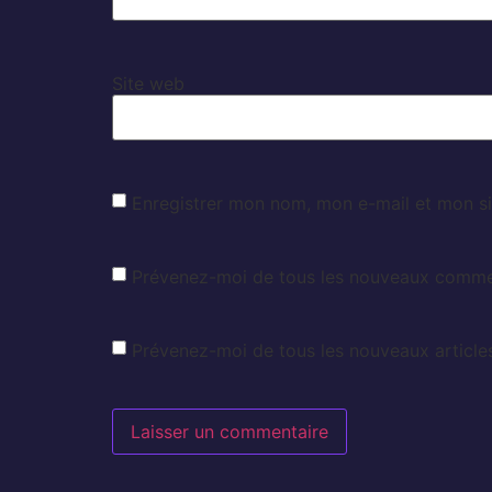
Site web
Enregistrer mon nom, mon e-mail et mon si
Prévenez-moi de tous les nouveaux commen
Prévenez-moi de tous les nouveaux articles