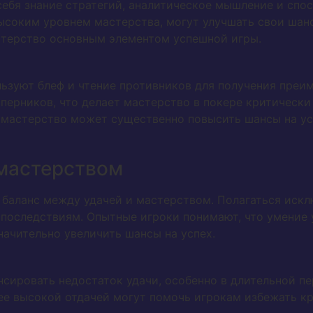
себя знание стратегий, аналитическое мышление и спо
соким уровнем мастерства, могут улучшать свои шанс
астерство основным элементом успешной игры.
ьзуют блеф и чтение противников для получения преи
перников, что делает мастерство в покере критически 
я, мастерство может существенно повысить шансы на ус
 мастерством
баланс между удачей и мастерством. Полагаться исклю
 последствиям. Опытные игроки понимают, что умение
ачительно увеличить шансы на успех.
сировать недостаток удачи, особенно в длительной пе
ее высокой отдачей могут помочь игрокам избежать кр