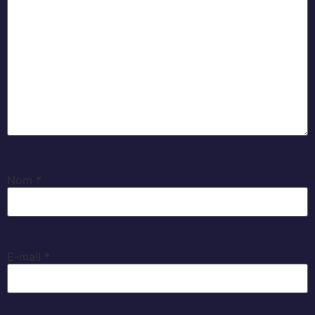
Nom
*
E-mail
*