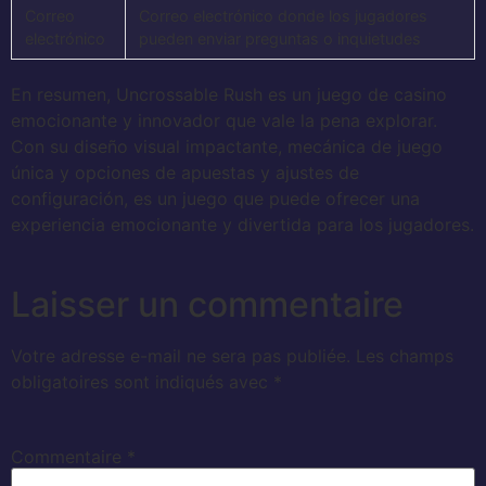
Correo
Correo electrónico donde los jugadores
electrónico
pueden enviar preguntas o inquietudes
En resumen, Uncrossable Rush es un juego de casino
emocionante y innovador que vale la pena explorar.
Con su diseño visual impactante, mecánica de juego
única y opciones de apuestas y ajustes de
configuración, es un juego que puede ofrecer una
experiencia emocionante y divertida para los jugadores.
Laisser un commentaire
Votre adresse e-mail ne sera pas publiée.
Les champs
obligatoires sont indiqués avec
*
Commentaire
*