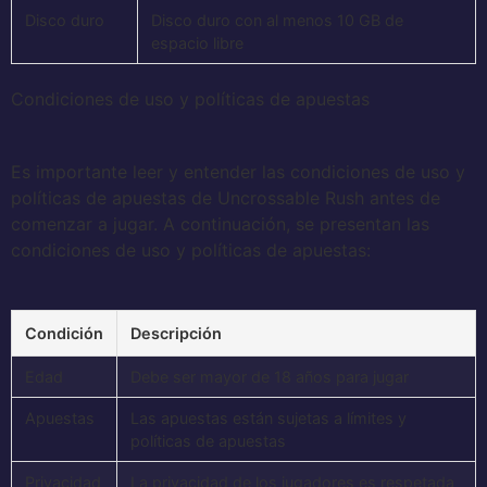
Disco duro
Disco duro con al menos 10 GB de
espacio libre
Condiciones de uso y políticas de apuestas
Es importante leer y entender las condiciones de uso y
políticas de apuestas de Uncrossable Rush antes de
comenzar a jugar. A continuación, se presentan las
condiciones de uso y políticas de apuestas:
Condición
Descripción
Edad
Debe ser mayor de 18 años para jugar
Apuestas
Las apuestas están sujetas a límites y
políticas de apuestas
Privacidad
La privacidad de los jugadores es respetada