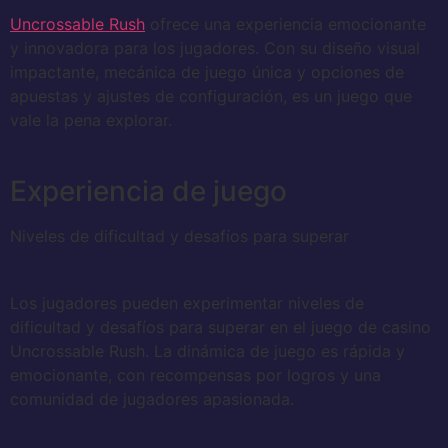
Uncrossable Rush
ofrece una experiencia emocionante
y innovadora para los jugadores. Con su diseño visual
impactante, mecánica de juego única y opciones de
apuestas y ajustes de configuración, es un juego que
vale la pena explorar.
Experiencia de juego
Niveles de dificultad y desafíos para superar
Los jugadores pueden experimentar niveles de
dificultad y desafíos para superar en el juego de casino
Uncrossable Rush. La dinámica de juego es rápida y
emocionante, con recompensas por logros y una
comunidad de jugadores apasionada.