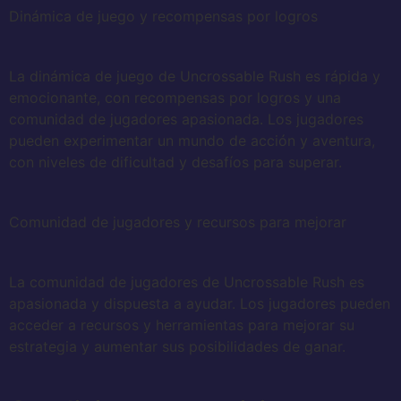
Dinámica de juego y recompensas por logros
La dinámica de juego de Uncrossable Rush es rápida y
emocionante, con recompensas por logros y una
comunidad de jugadores apasionada. Los jugadores
pueden experimentar un mundo de acción y aventura,
con niveles de dificultad y desafíos para superar.
Comunidad de jugadores y recursos para mejorar
La comunidad de jugadores de Uncrossable Rush es
apasionada y dispuesta a ayudar. Los jugadores pueden
acceder a recursos y herramientas para mejorar su
estrategia y aumentar sus posibilidades de ganar.