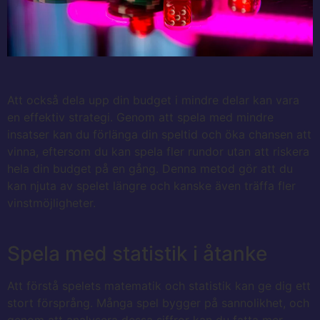
Att också dela upp din budget i mindre delar kan vara
en effektiv strategi. Genom att spela med mindre
insatser kan du förlänga din speltid och öka chansen att
vinna, eftersom du kan spela fler rundor utan att riskera
hela din budget på en gång. Denna metod gör att du
kan njuta av spelet längre och kanske även träffa fler
vinstmöjligheter.
Spela med statistik i åtanke
Att förstå spelets matematik och statistik kan ge dig ett
stort försprång. Många spel bygger på sannolikhet, och
genom att analysera dessa siffror kan du fatta mer