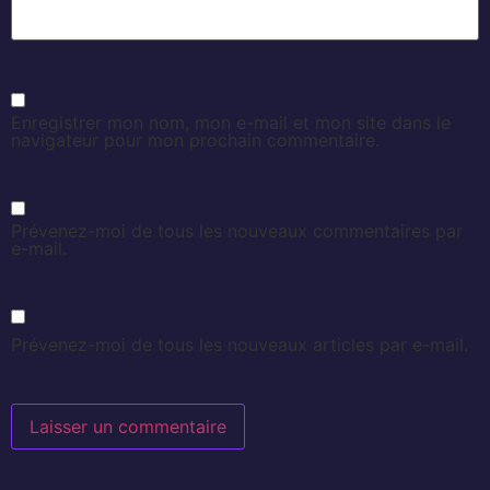
Enregistrer mon nom, mon e-mail et mon site dans le
navigateur pour mon prochain commentaire.
Prévenez-moi de tous les nouveaux commentaires par
e-mail.
Prévenez-moi de tous les nouveaux articles par e-mail.