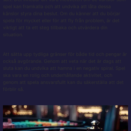
spel kan framkalla och att undvika att låta dessa
känslor styra dina beslut. Om du känner att du börjar
spela för mycket eller för att fly från problem, är det
viktigt att ta ett steg tillbaka och utvärdera din
situation.
Att sätta upp tydliga gränser för både tid och pengar är
också avgörande. Genom att veta när det är dags att
sluta kan du undvika att hamna i en negativ spiral. Spel
ska vara en rolig och underhållande aktivitet, och
genom att spela ansvarsfullt kan du säkerställa att det
förblir så.