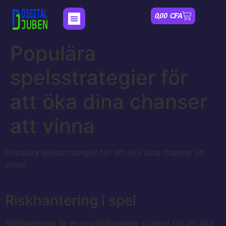
0,00
CFA
Nos Formations
Mon compte
Populära
spelsstrategier för
att öka dina chanser
att vinna
Populära spelsstrategier för att öka dina chanser att
vinna
Riskhantering i spel
Riskhantering är en grundläggande strategi för att öka