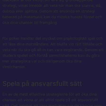
strategi, vilket innebär att veta när man ska stanna, slå,
dubbla eller splittra. Genom att använda en strategi
baserad på matematik kan du minska husets fördel och
öka dina chanser till framgång.
För poker handlar det mycket om psykologiskt spel och
att läsa dina motståndare. Att bluffa vid rätt tillfälle och
veta när du ska gå all-in kan vara avgörande. Genom att
studera spelet och förstå sannolikheterna kan du göra
mer strategiska val och därigenom öka dina
vinstchanser.
Spela på ansvarsfullt sätt
En av de mest effektiva strategierna för att öka dina
chanser att vinna är att alltid spela på ett ansvarsfullt
sätt. Det innebär att vara medveten om de känslor som