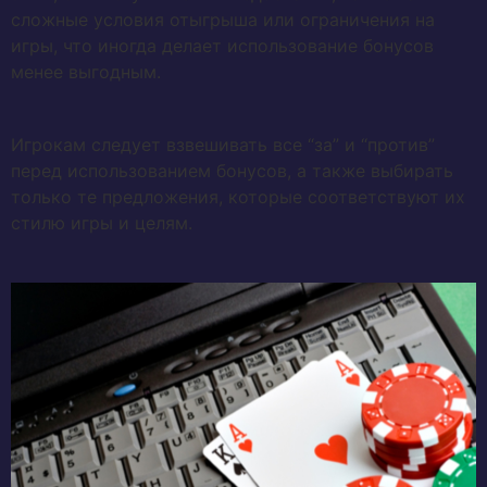
сложные условия отыгрыша или ограничения на
игры, что иногда делает использование бонусов
менее выгодным.
Игрокам следует взвешивать все “за” и “против”
перед использованием бонусов, а также выбирать
только те предложения, которые соответствуют их
стилю игры и целям.