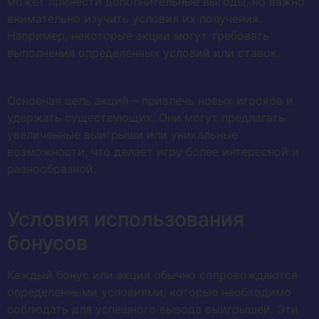
может принести дополнительные выгоды, но важно
внимательно изучить условия их получения.
Например, некоторые акции могут требовать
выполнения определенных условий или ставок.
Основная цель акций – привлечь новых игроков и
удержать существующих. Они могут предлагать
увеличенные выигрыши или уникальные
возможности, что делает игру более интересной и
разнообразной.
Условия использования
бонусов
Каждый бонус или акция обычно сопровождаются
определенными условиями, которые необходимо
соблюдать для успешного вывода выигрышей. Эти