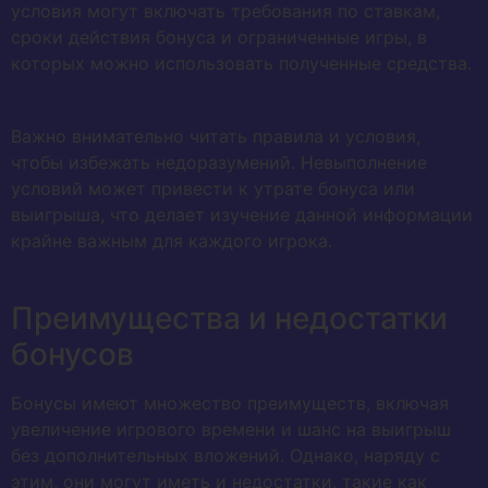
условия могут включать требования по ставкам,
сроки действия бонуса и ограниченные игры, в
которых можно использовать полученные средства.
Важно внимательно читать правила и условия,
чтобы избежать недоразумений. Невыполнение
условий может привести к утрате бонуса или
выигрыша, что делает изучение данной информации
крайне важным для каждого игрока.
Преимущества и недостатки
бонусов
Бонусы имеют множество преимуществ, включая
увеличение игрового времени и шанс на выигрыш
без дополнительных вложений. Однако, наряду с
этим, они могут иметь и недостатки, такие как