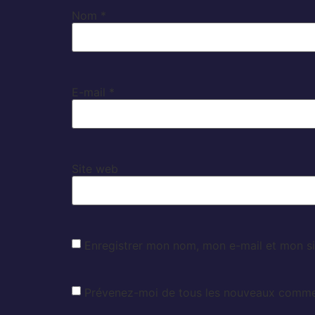
Nom
*
E-mail
*
Site web
Enregistrer mon nom, mon e-mail et mon si
Prévenez-moi de tous les nouveaux commen