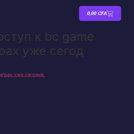
0,00
CFA
оступ к bc game
рах уже сегод
играх уже сегодня.