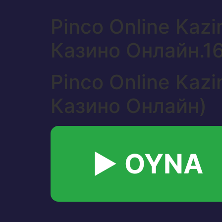
Pinco Online Kazi
Казино Онлайн.1
Pinco Online Kazi
Казино Онлайн)
▶️ OYNA