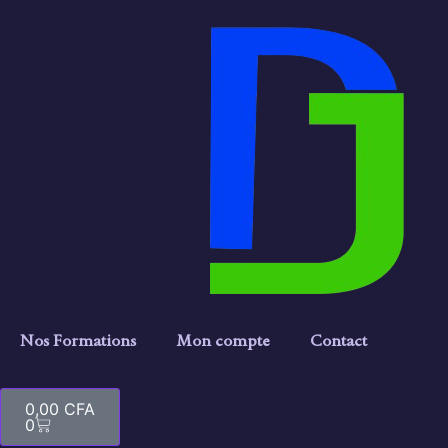
Nos Formations
Mon compte
Contact
0,00
CFA
0