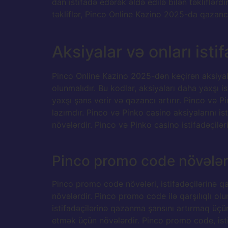
dan istifadə edərək əldə edilə bilən təkliflə
təkliflər, Pinco Online Kazino 2025-da qazan
Aksiyalar və onları ist
Pinco Online Kazino 2025-dən keçirən aksiyal
olunmalıdır. Bu kodlar, aksiyaları daha yaxşı i
yaxşı şans verir və qazancı artırır. Pinco və 
lazımdır. Pinco və Pinko casino aksiyalarını i
növələrdir. Pinco və Pinko casino istifadəçilə
Pinco promo code növələr
Pinco promo code növələri, istifadəçilərinə q
növələrdir. Pinco promo code ilə qarşılıqlı ol
istifadəçilərinə qazanma şansını artırmaq üçün
etmək üçün növələrdir. Pinco promo code, isti