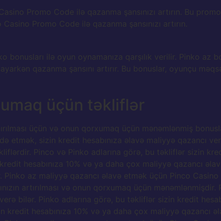
Casino Promo Code ilə qazanma şansınızı artırın. Bu promo
o Casino Promo Code ilə qazanma şansınızı artırın.
o bonusları ilə oyun oynamanıza qarşılık verilir. Pinko a
nayarkən qazanma şansını artırır. Bu bonuslar, oyunçu məqsə
xumaq üçün təkliflər
tırılması üçün və onun qorxumaq üçün mənəmlənmiş bonuslar
 etmək, sizin kredit hesabınıza əlavə maliyyə qazancı ve
liflərdir. Pinco və Pinko adlarına görə, bu təkliflər sizin k
n kredit hesabınıza 10% və ya daha çox maliyyə qazancı əlav
rdir. Pinko az maliyyə qazancı əlavə etmək üçün Pinco Casino
cınızın artırılması və onun qorxumaq üçün mənəmlənmişdir.
erə bilər. Pinko adlarına görə, bu təkliflər sizin kredit hes
n kredit hesabınıza 10% və ya daha çox maliyyə qazancı əl