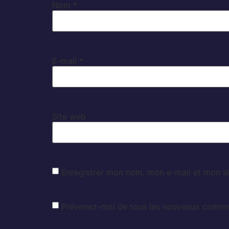
Nom
*
E-mail
*
Site web
Enregistrer mon nom, mon e-mail et mon si
Prévenez-moi de tous les nouveaux commen