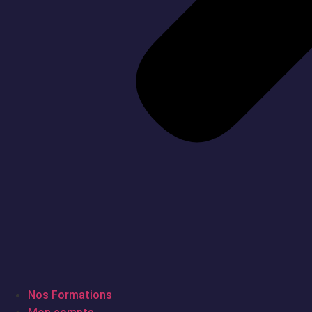
Nos Formations