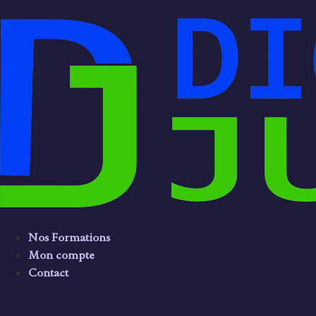
Nos Formations
Mon compte
Contact