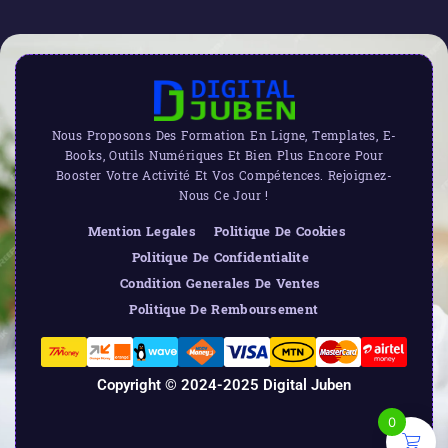
Nous Proposons Des Formation En Ligne, Templates, E-
Books, Outils Numériques Et Bien Plus Encore Pour
Booster Votre Activité Et Vos Compétences. Rejoignez-
Nous Ce Jour !
Mention Legales
Politique De Cookies
Politique De Confidentialite
Condition Generales De Ventes
Politique De Remboursement
Copyright © 2024-2025 Digital Juben
0