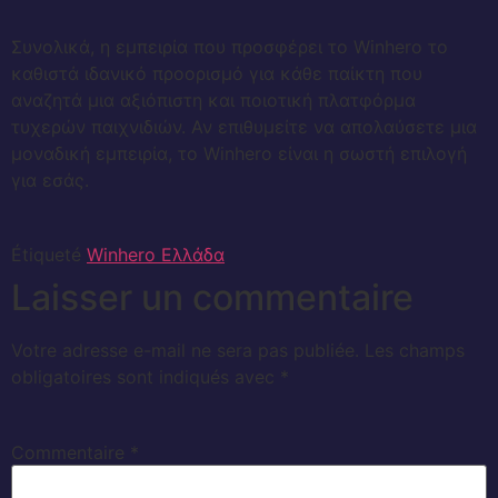
Συνολικά, η εμπειρία που προσφέρει το Winhero το
καθιστά ιδανικό προορισμό για κάθε παίκτη που
αναζητά μια αξιόπιστη και ποιοτική πλατφόρμα
τυχερών παιχνιδιών. Αν επιθυμείτε να απολαύσετε μια
μοναδική εμπειρία, το Winhero είναι η σωστή επιλογή
για εσάς.
Étiqueté
Winhero Ελλάδα
Laisser un commentaire
Votre adresse e-mail ne sera pas publiée.
Les champs
obligatoires sont indiqués avec
*
Commentaire
*