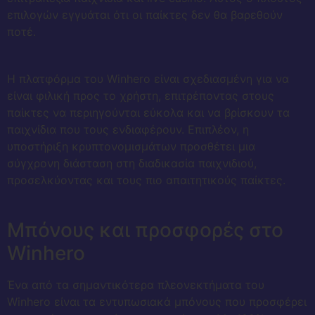
επιλογών εγγυάται ότι οι παίκτες δεν θα βαρεθούν
ποτέ.
Η πλατφόρμα του Winhero είναι σχεδιασμένη για να
είναι φιλική προς το χρήστη, επιτρέποντας στους
παίκτες να περιηγούνται εύκολα και να βρίσκουν τα
παιχνίδια που τους ενδιαφέρουν. Επιπλέον, η
υποστήριξη κρυπτονομισμάτων προσθέτει μια
σύγχρονη διάσταση στη διαδικασία παιχνιδιού,
προσελκύοντας και τους πιο απαιτητικούς παίκτες.
Μπόνους και προσφορές στο
Winhero
Ένα από τα σημαντικότερα πλεονεκτήματα του
Winhero είναι τα εντυπωσιακά μπόνους που προσφέρει