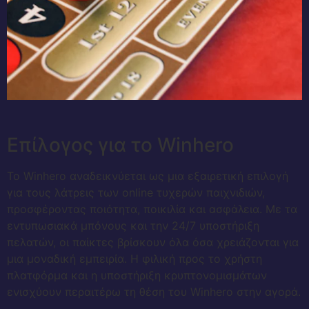
Επίλογος για το Winhero
Το Winhero αναδεικνύεται ως μια εξαιρετική επιλογή
για τους λάτρεις των online τυχερών παιχνιδιών,
προσφέροντας ποιότητα, ποικιλία και ασφάλεια. Με τα
εντυπωσιακά μπόνους και την 24/7 υποστήριξη
πελατών, οι παίκτες βρίσκουν όλα όσα χρειάζονται για
μια μοναδική εμπειρία. Η φιλική προς το χρήστη
πλατφόρμα και η υποστήριξη κρυπτονομισμάτων
ενισχύουν περαιτέρω τη θέση του Winhero στην αγορά.