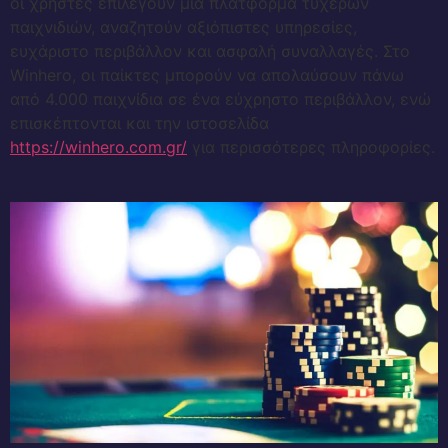
οι χρήστες επιλέγουν μια πλατφόρμα τυχερών
παιχνιδιών, αναζητούν αξιόπιστες υπηρεσίες,
ευχάριστο περιβάλλον και ασφαλή συναλλαγές. Στο
Winhero, οι παίκτες μπορούν να απολαύσουν πάνω
από 4.000 παιχνίδια σε ένα εύχρηστο περιβάλλον, ενώ
επισκέπτονται και την ιστοσελίδα
https://winhero.com.gr/
για περισσότερες πληροφορίες.