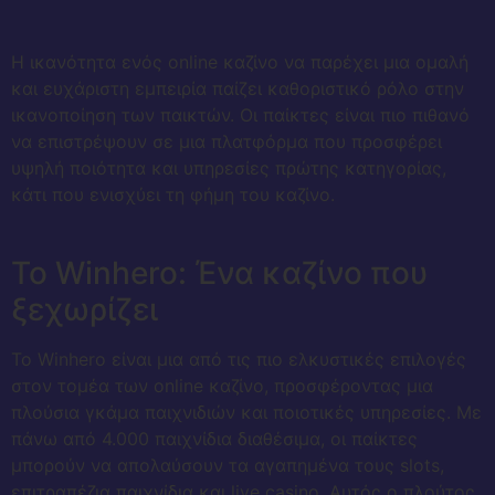
Η ικανότητα ενός online καζίνο να παρέχει μια ομαλή
και ευχάριστη εμπειρία παίζει καθοριστικό ρόλο στην
ικανοποίηση των παικτών. Οι παίκτες είναι πιο πιθανό
να επιστρέψουν σε μια πλατφόρμα που προσφέρει
υψηλή ποιότητα και υπηρεσίες πρώτης κατηγορίας,
κάτι που ενισχύει τη φήμη του καζίνο.
Το Winhero: Ένα καζίνο που
ξεχωρίζει
Το Winhero είναι μια από τις πιο ελκυστικές επιλογές
στον τομέα των online καζίνο, προσφέροντας μια
πλούσια γκάμα παιχνιδιών και ποιοτικές υπηρεσίες. Με
πάνω από 4.000 παιχνίδια διαθέσιμα, οι παίκτες
μπορούν να απολαύσουν τα αγαπημένα τους slots,
επιτραπέζια παιχνίδια και live casino. Αυτός ο πλούτος