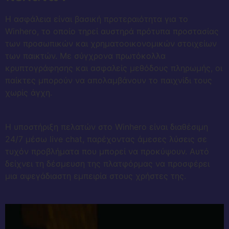
Η ασφάλεια είναι βασική προτεραιότητα για το
Winhero, το οποίο τηρεί αυστηρά πρότυπα προστασίας
των προσωπικών και χρηματοοικονομικών στοιχείων
των παικτών. Με σύγχρονα πρωτόκολλα
κρυπτογράφησης και ασφαλείς μεθόδους πληρωμής, οι
παίκτες μπορούν να απολαμβάνουν το παιχνίδι τους
χωρίς άγχη.
Η υποστήριξη πελατών στο Winhero είναι διαθέσιμη
24/7 μέσω live chat, παρέχοντας άμεσες λύσεις σε
τυχόν προβλήματα που μπορεί να προκύψουν. Αυτό
δείχνει τη δέσμευση της πλατφόρμας να προσφέρει
μια αψεγάδιαστη εμπειρία στους χρήστες της.