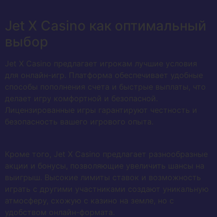
Jet X Casino как оптимальный
выбор
Jet X Casino предлагает игрокам лучшие условия
для онлайн-игр. Платформа обеспечивает удобные
способы пополнения счета и быстрые выплаты, что
делает игру комфортной и безопасной.
Лицензированные игры гарантируют честность и
безопасность вашего игрового опыта.
Кроме того, Jet X Casino предлагает разнообразные
акции и бонусы, позволяющие увеличить шансы на
выигрыш. Высокие лимиты ставок и возможность
играть с другими участниками создают уникальную
атмосферу, схожую с казино на земле, но с
удобством онлайн-формата.