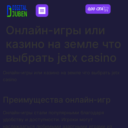
0,00
CFA
Онлайн-игры или
казино на земле что
выбрать jetx casino
Онлайн-игры или казино на земле что выбрать jetx
casino
Преимущества онлайн-игр
Онлайн-игры стали популярными благодаря
удобству и доступности. Игроки могут
наслаждаться любимыми азартными играми из