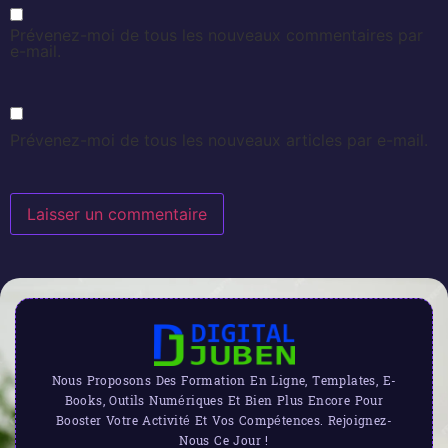
Prévenez-moi de tous les nouveaux commentaires par
e-mail.
Prévenez-moi de tous les nouveaux articles par e-mail.
Nous Proposons Des Formation En Ligne, Templates, E-
Books, Outils Numériques Et Bien Plus Encore Pour
Booster Votre Activité Et Vos Compétences. Rejoignez-
Nous Ce Jour !