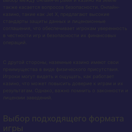
Выбор между онлайн-играми и казино на земле
также касается вопросов безопасности. Онлайн-
казино, такие как Jet X, предлагают высокие
стандарты защиты данных и лицензионные
соглашения, что обеспечивает игрокам уверенность
в честности игр и безопасности их финансовых
операций.
С другой стороны, наземные казино имеют свои
преимущества в виде физического присутствия.
Игроки могут видеть и ощущать, как работает
казино, что может повысить доверие к играм и их
результатам. Однако, важно помнить о законности и
лицензии заведений.
Выбор подходящего формата
игры