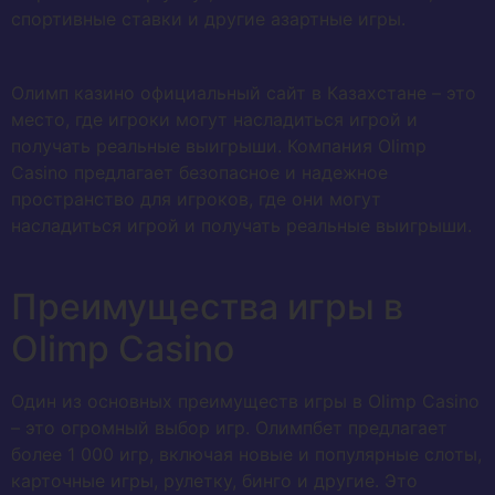
спортивные ставки и другие азартные игры.
Олимп казино официальный сайт в Казахстане – это
место, где игроки могут насладиться игрой и
получать реальные выигрыши. Компания Olimp
Casino предлагает безопасное и надежное
пространство для игроков, где они могут
насладиться игрой и получать реальные выигрыши.
Преимущества игры в
Olimp Casino
Один из основных преимуществ игры в Olimp Casino
– это огромный выбор игр. Олимпбет предлагает
более 1 000 игр, включая новые и популярные слоты,
карточные игры, рулетку, бинго и другие. Это