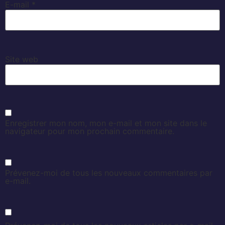
E-mail
*
Site web
Enregistrer mon nom, mon e-mail et mon site dans le
navigateur pour mon prochain commentaire.
Prévenez-moi de tous les nouveaux commentaires par
e-mail.