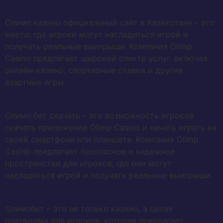
Олимп казино официальный сайт в Казахстане – это
место, где игроки могут насладиться игрой и
получать реальные выигрыши. Компания Olimp
Casino предлагает широкий спектр услуг, включая
онлайн-казино, спортивные ставки и другие
азартные игры.
Олимп бет скачать – это возможность игроков
скачать приложение Olimp Casino и начать играть на
своей смартфоне или планшете. Компания Olimp
Casino предлагает безопасное и надежное
пространство для игроков, где они могут
насладиться игрой и получать реальные выигрыши.
Олимпбет – это не только казино, а целая
платформа для игроков, которая предлагает