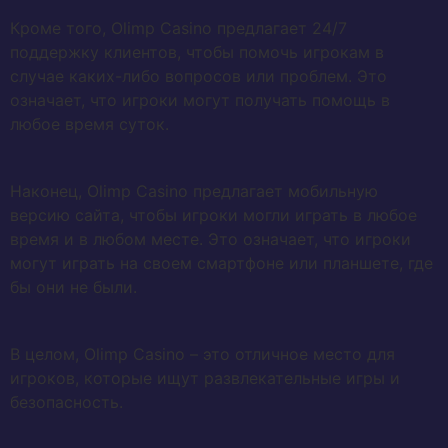
Кроме того, Olimp Casino предлагает 24/7
поддержку клиентов, чтобы помочь игрокам в
случае каких-либо вопросов или проблем. Это
означает, что игроки могут получать помощь в
любое время суток.
Наконец, Olimp Casino предлагает мобильную
версию сайта, чтобы игроки могли играть в любое
время и в любом месте. Это означает, что игроки
могут играть на своем смартфоне или планшете, где
бы они не были.
В целом, Olimp Casino – это отличное место для
игроков, которые ищут развлекательные игры и
безопасность.