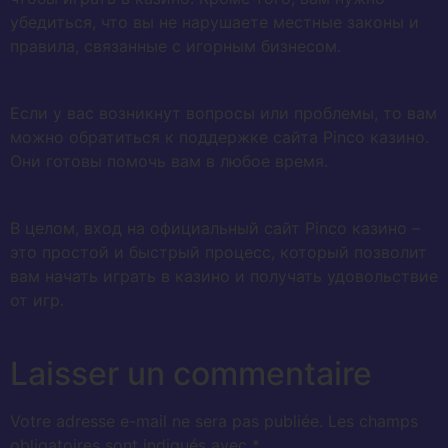
убедиться, что вы не нарушаете местные законы и
правила, связанные с игорным бизнесом.
Если у вас возникнут вопросы или проблемы, то вам
можно обратиться к поддержке сайта Pinco казино.
Они готовы помочь вам в любое время.
В целом, вход на официальный сайт Pinco казино –
это простой и быстрый процесс, который позволит
вам начать играть в казино и получать удовольствие
от игр.
Laisser un commentaire
Votre adresse e-mail ne sera pas publiée.
Les champs
obligatoires sont indiqués avec
*