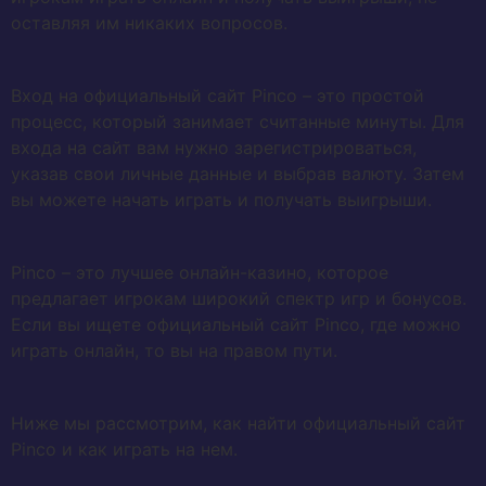
оставляя им никаких вопросов.
Вход на официальный сайт Pinco – это простой
процесс, который занимает считанные минуты. Для
входа на сайт вам нужно зарегистрироваться,
указав свои личные данные и выбрав валюту. Затем
вы можете начать играть и получать выигрыши.
Pinco – это лучшее онлайн-казино, которое
предлагает игрокам широкий спектр игр и бонусов.
Если вы ищете официальный сайт Pinco, где можно
играть онлайн, то вы на правом пути.
Ниже мы рассмотрим, как найти официальный сайт
Pinco и как играть на нем.