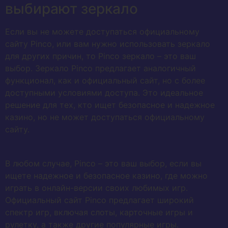
выбирают зеркало
Если вы не можете доступаться официальному
сайту Pinco, или вам нужно использовать зеркало
для других причин, то Pinco зеркало – это ваш
выбор. Зеркало Pinco предлагает аналогичный
функционал, как и официальный сайт, но с более
доступными условиями доступа. Это идеальное
решение для тех, кто ищет безопасное и надежное
казино, но не может доступаться официальному
сайту.
В любом случае, Pinco – это ваш выбор, если вы
ищете надежное и безопасное казино, где можно
играть в онлайн-версии своих любимых игр.
Официальный сайт Pinco предлагает широкий
спектр игр, включая слоты, карточные игры и
рулетку, а также другие популярные игры.