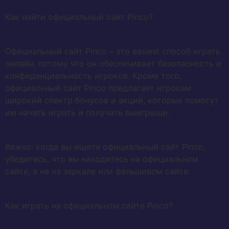
Как найти официальный сайт Pinco?
Официальный сайт Pinco – это easiest способ играть
онлайн, потому что он обеспечивает безопасность и
конфиденциальность игроков. Кроме того,
официальный сайт Pinco предлагает игрокам
широкий спектр бонусов и акций, которые помогут
им начать играть и получать выигрыши.
Важно: когда вы ищете официальный сайт Pinco,
убедитесь, что вы находитесь на официальном
сайте, а не на зеркале или фальшивом сайте.
Как играть на официальном сайте Pinco?