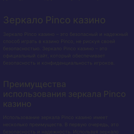
Зеркало Pinco казино
Зеркало Pinco казино – это безопасный и надежный
способ играть в казино Pinco, не рискуя своей
безопасностью. Зеркало Pinco казино – это
официальный сайт, который обеспечивает
безопасность и конфиденциальность игроков.
Преимущества
использования зеркала Pinco
казино
Использование зеркала Pinco казино имеет
несколько преимуществ. В первую очередь, это
безопасность и надежность. Используя зеркало