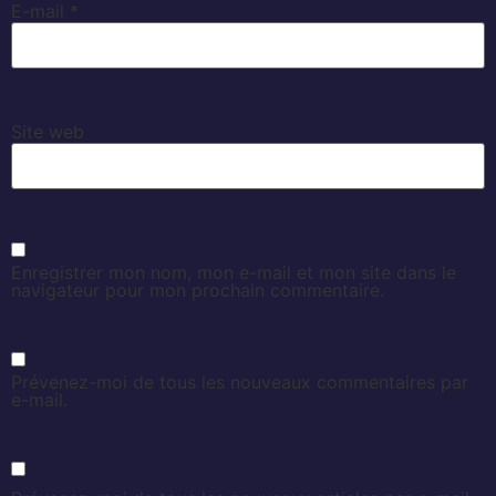
E-mail
*
Site web
Enregistrer mon nom, mon e-mail et mon site dans le
navigateur pour mon prochain commentaire.
Prévenez-moi de tous les nouveaux commentaires par
e-mail.