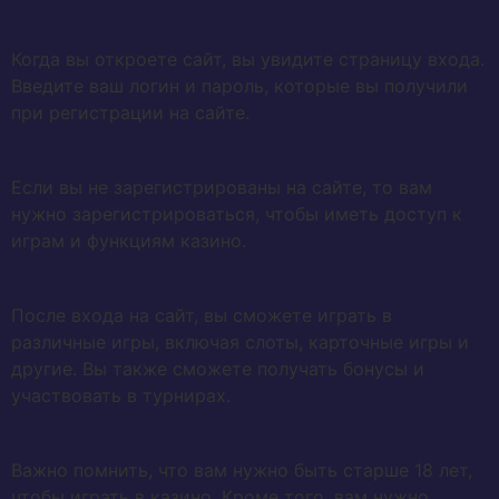
Когда вы откроете сайт, вы увидите страницу входа.
Введите ваш логин и пароль, которые вы получили
при регистрации на сайте.
Если вы не зарегистрированы на сайте, то вам
нужно зарегистрироваться, чтобы иметь доступ к
играм и функциям казино.
После входа на сайт, вы сможете играть в
различные игры, включая слоты, карточные игры и
другие. Вы также сможете получать бонусы и
участвовать в турнирах.
Важно помнить, что вам нужно быть старше 18 лет,
чтобы играть в казино. Кроме того, вам нужно