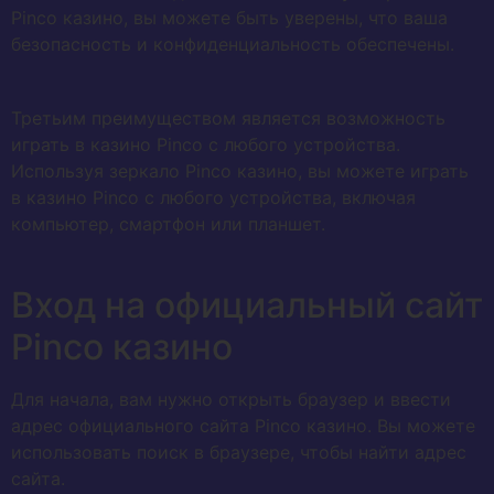
Pinco казино, вы можете быть уверены, что ваша
безопасность и конфиденциальность обеспечены.
Третьим преимуществом является возможность
играть в казино Pinco с любого устройства.
Используя зеркало Pinco казино, вы можете играть
в казино Pinco с любого устройства, включая
компьютер, смартфон или планшет.
Вход на официальный сайт
Pinco казино
Для начала, вам нужно открыть браузер и ввести
адрес официального сайта Pinco казино. Вы можете
использовать поиск в браузере, чтобы найти адрес
сайта.