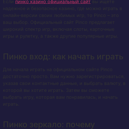
Если
пинко казино официальный сайт
вы ищете
надежное и безопасное казино, где можно играть в
онлайн-версии своих любимых игр, то Pinco – это
ваш выбор. Официальный сайт Pinco предлагает
широкий спектр игр, включая слоты, карточные
игры и рулетку, а также другие популярные игры.
Пинко вход: как начать играть
Для начала играть на официальном сайте Pinco
достаточно просто. Вам нужно зарегистрироваться,
указав свои контактные данные, и выбрать валюту, в
которой вы хотите играть. Затем вы сможете
выбрать игру, которая вам понравилась, и начать
играть.
Пинко зеркало: почему