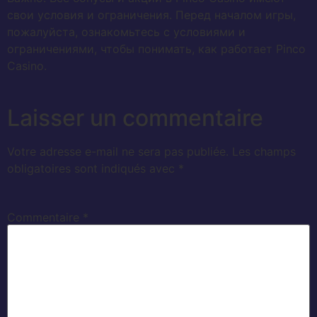
свои условия и ограничения. Перед началом игры,
пожалуйста, ознакомьтесь с условиями и
ограничениями, чтобы понимать, как работает Pinco
Casino.
Laisser un commentaire
Votre adresse e-mail ne sera pas publiée.
Les champs
obligatoires sont indiqués avec
*
Commentaire
*