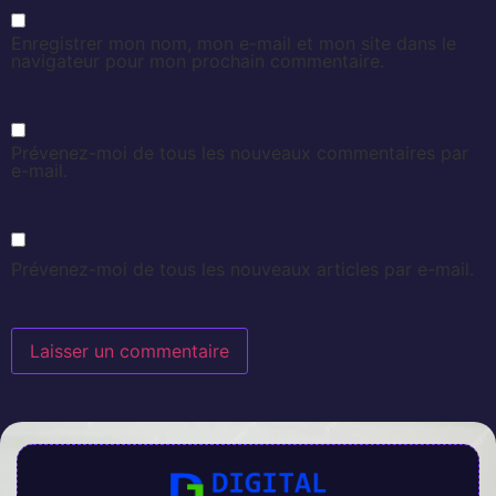
Enregistrer mon nom, mon e-mail et mon site dans le
navigateur pour mon prochain commentaire.
Prévenez-moi de tous les nouveaux commentaires par
e-mail.
Prévenez-moi de tous les nouveaux articles par e-mail.