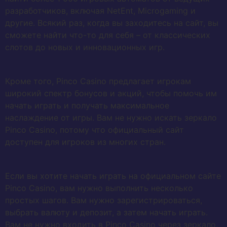
разработчиков, включая NetEnt, Microgaming и
другие. Всякий раз, когда вы заходитесь на сайт, вы
сможете найти что-то для себя – от классических
слотов до новых и инновационных игр.
Кроме того, Pinco Casino предлагает игрокам
широкий спектр бонусов и акций, чтобы помочь им
начать играть и получать максимальное
наслаждение от игры. Вам не нужно искать зеркало
Pinco Casino, потому что официальный сайт
доступен для игроков из многих стран.
Если вы хотите начать играть на официальном сайте
Pinco Casino, вам нужно выполнить несколько
простых шагов. Вам нужно зарегистрироваться,
выбрать валюту и депозит, а затем начать играть.
Вам не нужно входить в Pinco Casino через зеркало,