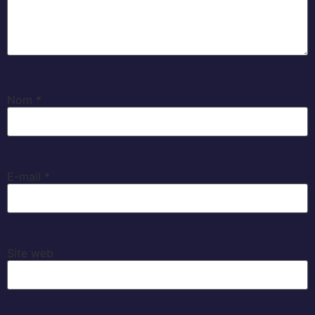
Nom
*
E-mail
*
Site web