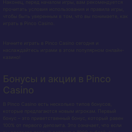
Наконец, перед началом игры, вам рекомендуется
прочитать условия использования и правила игры,
чтобы быть уверенным в том, что вы понимаете, как
играть в Pinco Casino.
Начните играть в Pinco Casino сегодня и
наслаждайтесь играми в этом популярном онлайн-
казино!
Бонусы и акции в Pinco
Casino
В Pinco Casino есть несколько типов бонусов,
которые предлагаются новым игрокам. Первый
бонус – это приветственный бонус, который равен
100% от первого депозита. Это означает, что если