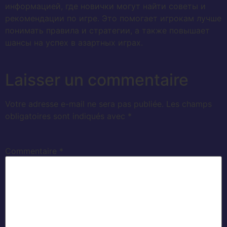
информацией, где новички могут найти советы и
рекомендации по игре. Это помогает игрокам лучше
понимать правила и стратегии, а также повышает
шансы на успех в азартных играх.
Laisser un commentaire
Votre adresse e-mail ne sera pas publiée.
Les champs
obligatoires sont indiqués avec
*
Commentaire
*