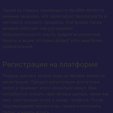
Одним из главных преимуществ MostBet является
наличие лицензии, что гарантирует безопасность и
честность игрового процесса. Платформа также
активно работает над улучшением
пользовательского опыта, предлагая различные
бонусы и акции, которые делают игру еще более
увлекательной.
Регистрация на платформе
Первым шагом к началу игры на MostBet является
регистрация. Процесс регистрации достаточно
прост и занимает всего несколько минут. Вам
потребуется указать свои личные данные, такие как
имя, электронная почта и номер телефона. После
подтверждения аккаунта вы сможете пополнить
баланс и начать играть.