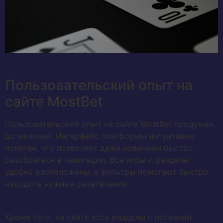
Пользовательский опыт на
сайте MostBet
Пользовательский опыт на сайте MostBet продуман
до мелочей. Интерфейс платформы интуитивно
понятен, что позволяет даже новичкам быстро
разобраться в навигации. Все игры и разделы
удобно расположены, а фильтры помогают быстро
находить нужные развлечения.
Кроме того, на сайте есть разделы с полезной